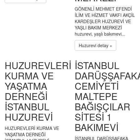
GÖNENLİ MEHMET EFENDİ
İLİM VE HİZMET VAKFI AKÇİL
KARDEŞLER HUZUREVİ VE
YAŞLI BAKIM MERKEZİ
huzurevi, yaşlı bakımevi...
Huzurevi detay »
HUZUREVLERİ
İSTANBUL
KURMA VE
DARÜŞŞAFAK
YAŞATMA
CEMİYETİ
DERNEĞİ
MALTEPE
İSTANBUL
BAĞIŞÇILAR
HUZUREVİ
SİTESİ 1
BAKIMEVİ
HUZUREVLERİ KURMA VE
YAŞATMA DERNEĞİ
İSTANBUL DARÜŞŞAFAKA