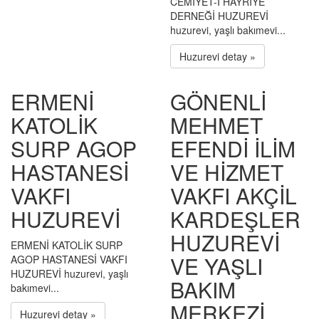
CEMİYET-İ HAYRİYE
DERNEĞİ HUZUREVİ
huzurevi, yaşlı bakımevi...
Huzurevi detay »
ERMENİ
GÖNENLİ
KATOLİK
MEHMET
SURP AGOP
EFENDİ İLİM
HASTANESİ
VE HİZMET
VAKFI
VAKFI AKÇİL
HUZUREVİ
KARDEŞLER
HUZUREVİ
ERMENİ KATOLİK SURP
VE YAŞLI
AGOP HASTANESİ VAKFI
HUZUREVİ huzurevi, yaşlı
BAKIM
bakımevi...
MERKEZİ
Huzurevi detay »