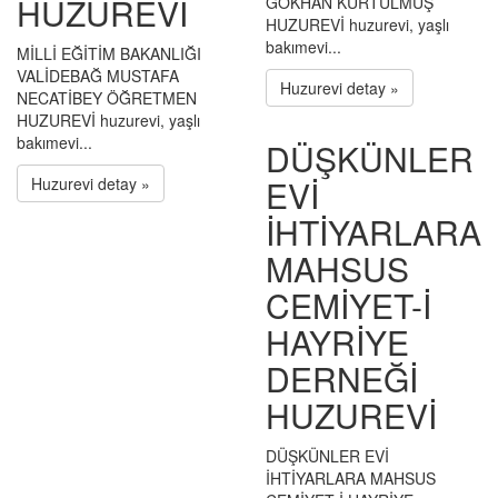
HUZUREVİ
GÖKHAN KURTULMUŞ
HUZUREVİ huzurevi, yaşlı
bakımevi...
MİLLİ EĞİTİM BAKANLIĞI
VALİDEBAĞ MUSTAFA
Huzurevi detay »
NECATİBEY ÖĞRETMEN
HUZUREVİ huzurevi, yaşlı
bakımevi...
DÜŞKÜNLER
EVİ
Huzurevi detay »
İHTİYARLARA
MAHSUS
CEMİYET-İ
HAYRİYE
DERNEĞİ
HUZUREVİ
DÜŞKÜNLER EVİ
İHTİYARLARA MAHSUS