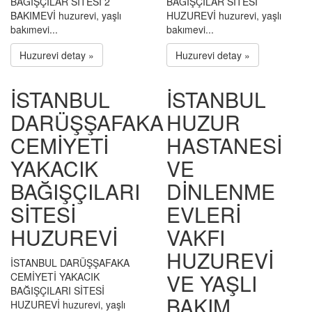
BAĞIŞÇILAR SİTESİ 2
BAĞIŞÇILAR SİTESİ
BAKIMEVİ huzurevi, yaşlı
HUZUREVİ huzurevi, yaşlı
bakımevi...
bakımevi...
Huzurevi detay »
Huzurevi detay »
İSTANBUL
İSTANBUL
DARÜŞŞAFAKA
HUZUR
CEMİYETİ
HASTANESİ
YAKACIK
VE
BAĞIŞÇILARI
DİNLENME
SİTESİ
EVLERİ
HUZUREVİ
VAKFI
HUZUREVİ
İSTANBUL DARÜŞŞAFAKA
VE YAŞLI
CEMİYETİ YAKACIK
BAĞIŞÇILARI SİTESİ
BAKIM
HUZUREVİ huzurevi, yaşlı