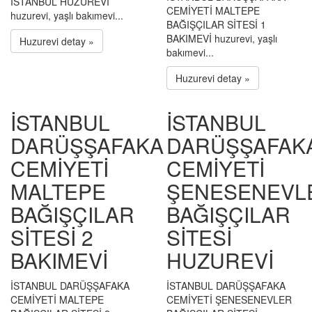
İSTANBUL HUZUREVİ
CEMİYETİ MALTEPE
huzurevi, yaşlı bakımevi...
BAĞIŞÇILAR SİTESİ 1
BAKIMEVİ huzurevi, yaşlı
Huzurevi detay »
bakımevi...
Huzurevi detay »
İSTANBUL
İSTANBUL
DARÜŞŞAFAKA
DARÜŞŞAFAK
CEMİYETİ
CEMİYETİ
MALTEPE
ŞENESENEVL
BAĞIŞÇILAR
BAĞIŞÇILAR
SİTESİ 2
SİTESİ
BAKIMEVİ
HUZUREVİ
İSTANBUL DARÜŞŞAFAKA
İSTANBUL DARÜŞŞAFAKA
CEMİYETİ MALTEPE
CEMİYETİ ŞENESENEVLER