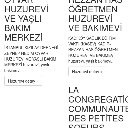
HUZUREVİ
ÖĞRETMEN
VE YAŞLI
HUZUREVİ
BAKIM
VE BAKIMEVİ
MERKEZİ
KADIKÖY SAĞLIK EĞİTİM
VAKFI (KASEV) KADİR-
İSTANBUL KIZILAY DERNEĞİ
REZZAN HAS ÖĞRETMEN
ZEYNEP NEDİM OYVAR
HUZUREVİ VE BAKIMEVİ
HUZUREVİ VE YAŞLI BAKIM
huzurevi, yaşlı bakımevi...
MERKEZİ huzurevi, yaşlı
bakımevi...
Huzurevi detay »
Huzurevi detay »
LA
CONGREGATİ
COMMUNAUT
DES PETİTES
SOEURS