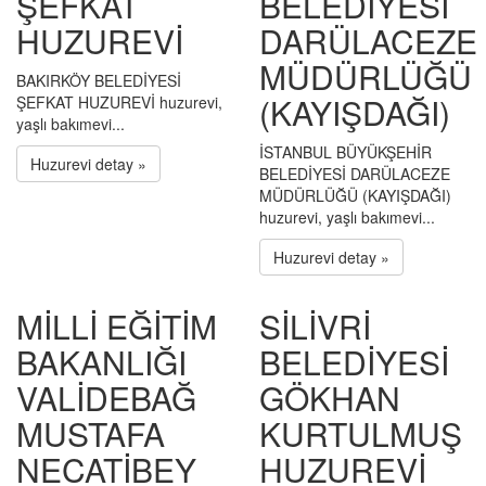
ŞEFKAT
BELEDİYESİ
HUZUREVİ
DARÜLACEZE
MÜDÜRLÜĞÜ
BAKIRKÖY BELEDİYESİ
(KAYIŞDAĞI)
ŞEFKAT HUZUREVİ huzurevi,
yaşlı bakımevi...
İSTANBUL BÜYÜKŞEHİR
Huzurevi detay »
BELEDİYESİ DARÜLACEZE
MÜDÜRLÜĞÜ (KAYIŞDAĞI)
huzurevi, yaşlı bakımevi...
Huzurevi detay »
MİLLİ EĞİTİM
SİLİVRİ
BAKANLIĞI
BELEDİYESİ
VALİDEBAĞ
GÖKHAN
MUSTAFA
KURTULMUŞ
NECATİBEY
HUZUREVİ