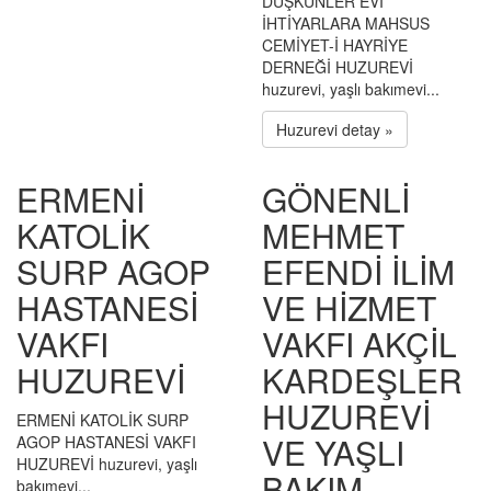
DÜŞKÜNLER EVİ
İHTİYARLARA MAHSUS
CEMİYET-İ HAYRİYE
DERNEĞİ HUZUREVİ
huzurevi, yaşlı bakımevi...
Huzurevi detay »
ERMENİ
GÖNENLİ
KATOLİK
MEHMET
SURP AGOP
EFENDİ İLİM
HASTANESİ
VE HİZMET
VAKFI
VAKFI AKÇİL
HUZUREVİ
KARDEŞLER
HUZUREVİ
ERMENİ KATOLİK SURP
VE YAŞLI
AGOP HASTANESİ VAKFI
HUZUREVİ huzurevi, yaşlı
BAKIM
bakımevi...