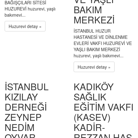
BAĞIŞÇILARI SİTESİ
BAKIM
HUZUREVİ huzurevi, yaşlı
bakımevi...
MERKEZİ
Huzurevi detay »
İSTANBUL HUZUR
HASTANESİ VE DİNLENME
EVLERİ VAKFI HUZUREVİ VE
YAŞLI BAKIM MERKEZİ
huzurevi, yaşlı bakımevi...
Huzurevi detay »
İSTANBUL
KADIKÖY
KIZILAY
SAĞLIK
DERNEĞİ
EĞİTİM VAKFI
ZEYNEP
(KASEV)
NEDİM
KADİR-
OYVAR
REZZAN HAS