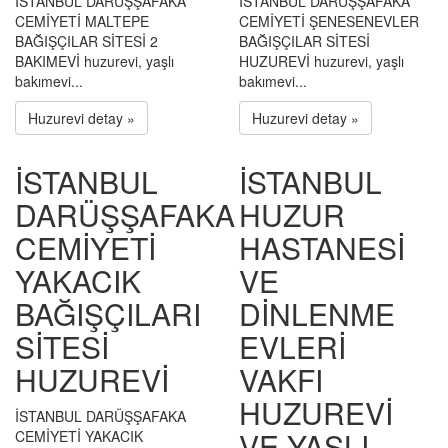
İSTANBUL DARÜŞŞAFAKA
İSTANBUL DARÜŞŞAFAKA
CEMİYETİ MALTEPE
CEMİYETİ ŞENESENEVLER
BAĞIŞÇILAR SİTESİ 2
BAĞIŞÇILAR SİTESİ
BAKIMEVİ huzurevi, yaşlı
HUZUREVİ huzurevi, yaşlı
bakımevi...
bakımevi...
Huzurevi detay »
Huzurevi detay »
İSTANBUL
İSTANBUL
DARÜŞŞAFAKA
HUZUR
CEMİYETİ
HASTANESİ
YAKACIK
VE
BAĞIŞÇILARI
DİNLENME
SİTESİ
EVLERİ
HUZUREVİ
VAKFI
HUZUREVİ
İSTANBUL DARÜŞŞAFAKA
VE YAŞLI
CEMİYETİ YAKACIK