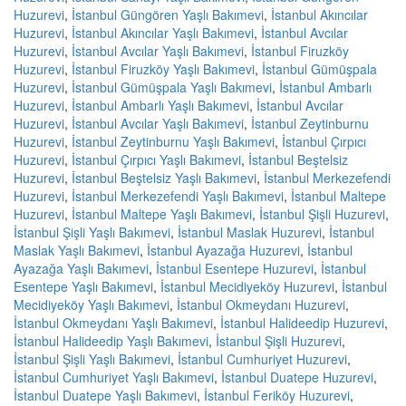
Huzurevi
,
İstanbul Güngören Yaşlı Bakımevi
,
İstanbul Akıncılar
Huzurevi
,
İstanbul Akıncılar Yaşlı Bakımevi
,
İstanbul Avcılar
Huzurevi
,
İstanbul Avcılar Yaşlı Bakımevi
,
İstanbul Firuzköy
Huzurevi
,
İstanbul Firuzköy Yaşlı Bakımevi
,
İstanbul Gümüşpala
Huzurevi
,
İstanbul Gümüşpala Yaşlı Bakımevi
,
İstanbul Ambarlı
Huzurevi
,
İstanbul Ambarlı Yaşlı Bakımevi
,
İstanbul Avcılar
Huzurevi
,
İstanbul Avcılar Yaşlı Bakımevi
,
İstanbul Zeytinburnu
Huzurevi
,
İstanbul Zeytinburnu Yaşlı Bakımevi
,
İstanbul Çırpıcı
Huzurevi
,
İstanbul Çırpıcı Yaşlı Bakımevi
,
İstanbul Beştelsiz
Huzurevi
,
İstanbul Beştelsiz Yaşlı Bakımevi
,
İstanbul Merkezefendi
Huzurevi
,
İstanbul Merkezefendi Yaşlı Bakımevi
,
İstanbul Maltepe
Huzurevi
,
İstanbul Maltepe Yaşlı Bakımevi
,
İstanbul Şişli Huzurevi
,
İstanbul Şişli Yaşlı Bakımevi
,
İstanbul Maslak Huzurevi
,
İstanbul
Maslak Yaşlı Bakımevi
,
İstanbul Ayazağa Huzurevi
,
İstanbul
Ayazağa Yaşlı Bakımevi
,
İstanbul Esentepe Huzurevi
,
İstanbul
Esentepe Yaşlı Bakımevi
,
İstanbul Mecidiyeköy Huzurevi
,
İstanbul
Mecidiyeköy Yaşlı Bakımevi
,
İstanbul Okmeydanı Huzurevi
,
İstanbul Okmeydanı Yaşlı Bakımevi
,
İstanbul Halideedip Huzurevi
,
İstanbul Halideedip Yaşlı Bakımevi
,
İstanbul Şişli Huzurevi
,
İstanbul Şişli Yaşlı Bakımevi
,
İstanbul Cumhuriyet Huzurevi
,
İstanbul Cumhuriyet Yaşlı Bakımevi
,
İstanbul Duatepe Huzurevi
,
İstanbul Duatepe Yaşlı Bakımevi
,
İstanbul Feriköy Huzurevi
,