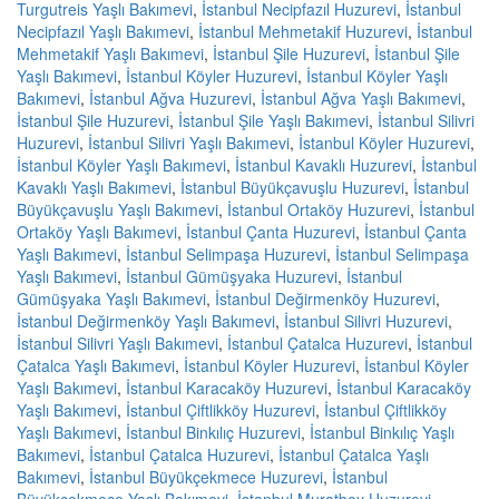
Turgutreis Yaşlı Bakımevi
,
İstanbul Necipfazıl Huzurevi
,
İstanbul
Necipfazıl Yaşlı Bakımevi
,
İstanbul Mehmetakif Huzurevi
,
İstanbul
Mehmetakif Yaşlı Bakımevi
,
İstanbul Şile Huzurevi
,
İstanbul Şile
Yaşlı Bakımevi
,
İstanbul Köyler Huzurevi
,
İstanbul Köyler Yaşlı
Bakımevi
,
İstanbul Ağva Huzurevi
,
İstanbul Ağva Yaşlı Bakımevi
,
İstanbul Şile Huzurevi
,
İstanbul Şile Yaşlı Bakımevi
,
İstanbul Silivri
Huzurevi
,
İstanbul Silivri Yaşlı Bakımevi
,
İstanbul Köyler Huzurevi
,
İstanbul Köyler Yaşlı Bakımevi
,
İstanbul Kavaklı Huzurevi
,
İstanbul
Kavaklı Yaşlı Bakımevi
,
İstanbul Büyükçavuşlu Huzurevi
,
İstanbul
Büyükçavuşlu Yaşlı Bakımevi
,
İstanbul Ortaköy Huzurevi
,
İstanbul
Ortaköy Yaşlı Bakımevi
,
İstanbul Çanta Huzurevi
,
İstanbul Çanta
Yaşlı Bakımevi
,
İstanbul Selimpaşa Huzurevi
,
İstanbul Selimpaşa
Yaşlı Bakımevi
,
İstanbul Gümüşyaka Huzurevi
,
İstanbul
Gümüşyaka Yaşlı Bakımevi
,
İstanbul Değirmenköy Huzurevi
,
İstanbul Değirmenköy Yaşlı Bakımevi
,
İstanbul Silivri Huzurevi
,
İstanbul Silivri Yaşlı Bakımevi
,
İstanbul Çatalca Huzurevi
,
İstanbul
Çatalca Yaşlı Bakımevi
,
İstanbul Köyler Huzurevi
,
İstanbul Köyler
Yaşlı Bakımevi
,
İstanbul Karacaköy Huzurevi
,
İstanbul Karacaköy
Yaşlı Bakımevi
,
İstanbul Çiftlikköy Huzurevi
,
İstanbul Çiftlikköy
Yaşlı Bakımevi
,
İstanbul Binkılıç Huzurevi
,
İstanbul Binkılıç Yaşlı
Bakımevi
,
İstanbul Çatalca Huzurevi
,
İstanbul Çatalca Yaşlı
Bakımevi
,
İstanbul Büyükçekmece Huzurevi
,
İstanbul