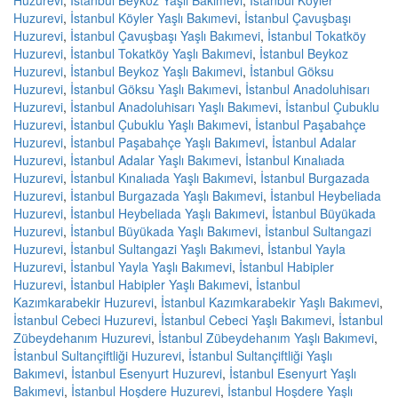
Huzurevi
,
İstanbul Beykoz Yaşlı Bakımevi
,
İstanbul Köyler
Huzurevi
,
İstanbul Köyler Yaşlı Bakımevi
,
İstanbul Çavuşbaşı
Huzurevi
,
İstanbul Çavuşbaşı Yaşlı Bakımevi
,
İstanbul Tokatköy
Huzurevi
,
İstanbul Tokatköy Yaşlı Bakımevi
,
İstanbul Beykoz
Huzurevi
,
İstanbul Beykoz Yaşlı Bakımevi
,
İstanbul Göksu
Huzurevi
,
İstanbul Göksu Yaşlı Bakımevi
,
İstanbul Anadoluhisarı
Huzurevi
,
İstanbul Anadoluhisarı Yaşlı Bakımevi
,
İstanbul Çubuklu
Huzurevi
,
İstanbul Çubuklu Yaşlı Bakımevi
,
İstanbul Paşabahçe
Huzurevi
,
İstanbul Paşabahçe Yaşlı Bakımevi
,
İstanbul Adalar
Huzurevi
,
İstanbul Adalar Yaşlı Bakımevi
,
İstanbul Kınalıada
Huzurevi
,
İstanbul Kınalıada Yaşlı Bakımevi
,
İstanbul Burgazada
Huzurevi
,
İstanbul Burgazada Yaşlı Bakımevi
,
İstanbul Heybeliada
Huzurevi
,
İstanbul Heybeliada Yaşlı Bakımevi
,
İstanbul Büyükada
Huzurevi
,
İstanbul Büyükada Yaşlı Bakımevi
,
İstanbul Sultangazi
Huzurevi
,
İstanbul Sultangazi Yaşlı Bakımevi
,
İstanbul Yayla
Huzurevi
,
İstanbul Yayla Yaşlı Bakımevi
,
İstanbul Habipler
Huzurevi
,
İstanbul Habipler Yaşlı Bakımevi
,
İstanbul
Kazımkarabekir Huzurevi
,
İstanbul Kazımkarabekir Yaşlı Bakımevi
,
İstanbul Cebeci Huzurevi
,
İstanbul Cebeci Yaşlı Bakımevi
,
İstanbul
Zübeydehanım Huzurevi
,
İstanbul Zübeydehanım Yaşlı Bakımevi
,
İstanbul Sultançiftliği Huzurevi
,
İstanbul Sultançiftliği Yaşlı
Bakımevi
,
İstanbul Esenyurt Huzurevi
,
İstanbul Esenyurt Yaşlı
Bakımevi
,
İstanbul Hoşdere Huzurevi
,
İstanbul Hoşdere Yaşlı