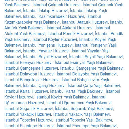
Yaşlı Bakımevi
,
İstanbul Çakmak Huzurevi
,
İstanbul Çakmak Yaşlı
Bakımevi
,
İstanbul İnkılap Huzurevi
,
İstanbul İnkılap Yaşlı
Bakımevi
,
İstanbul Kazımkarabekir Huzurevi
,
İstanbul
Kazımkarabekir Yaşlı Bakımevi
,
İstanbul Atatürk Huzurevi
,
İstanbul
Atatürk Yaşlı Bakımevi
,
İstanbul Atakent Huzurevi
,
İstanbul
Atakent Yaşlı Bakımevi
,
İstanbul Pendik Huzurevi
,
İstanbul Pendik
Yaşlı Bakımevi
,
İstanbul Köyler Huzurevi
,
İstanbul Köyler Yaşlı
Bakımevi
,
İstanbul Yenişehir Huzurevi
,
İstanbul Yenişehir Yaşlı
Bakımevi
,
İstanbul Yayalar Huzurevi
,
İstanbul Yayalar Yaşlı
Bakımevi
,
İstanbul Şeyhli Huzurevi
,
İstanbul Şeyhli Yaşlı Bakımevi
,
İstanbul Esenyalı Huzurevi
,
İstanbul Esenyalı Yaşlı Bakımevi
,
İstanbul Çamçeşme Huzurevi
,
İstanbul Çamçeşme Yaşlı Bakımevi
,
İstanbul Dolayoba Huzurevi
,
İstanbul Dolayoba Yaşlı Bakımevi
,
İstanbul Bahçelievler Huzurevi
,
İstanbul Bahçelievler Yaşlı
Bakımevi
,
İstanbul Çarşı Huzurevi
,
İstanbul Çarşı Yaşlı Bakımevi
,
İstanbul Kartal Huzurevi
,
İstanbul Kartal Yaşlı Bakımevi
,
İstanbul
Köyler Huzurevi
,
İstanbul Köyler Yaşlı Bakımevi
,
İstanbul
Uğurmumcu Huzurevi
,
İstanbul Uğurmumcu Yaşlı Bakımevi
,
İstanbul Soğanlık Huzurevi
,
İstanbul Soğanlık Yaşlı Bakımevi
,
İstanbul Yakacık Huzurevi
,
İstanbul Yakacık Yaşlı Bakımevi
,
İstanbul Topselvi Huzurevi
,
İstanbul Topselvi Yaşlı Bakımevi
,
İstanbul Esentepe Huzurevi
,
İstanbul Esentepe Yaşlı Bakımevi
,