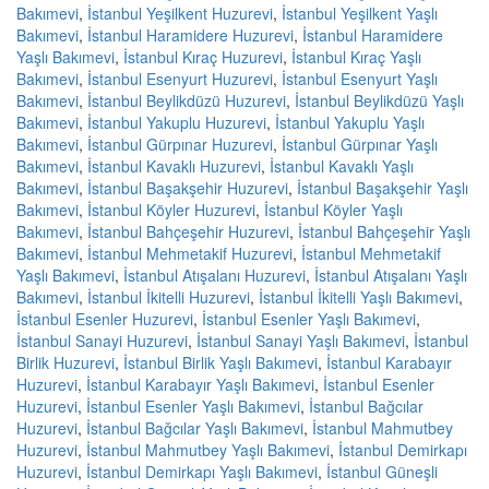
Bakımevi
,
İstanbul Yeşilkent Huzurevi
,
İstanbul Yeşilkent Yaşlı
Bakımevi
,
İstanbul Haramidere Huzurevi
,
İstanbul Haramidere
Yaşlı Bakımevi
,
İstanbul Kıraç Huzurevi
,
İstanbul Kıraç Yaşlı
Bakımevi
,
İstanbul Esenyurt Huzurevi
,
İstanbul Esenyurt Yaşlı
Bakımevi
,
İstanbul Beylikdüzü Huzurevi
,
İstanbul Beylikdüzü Yaşlı
Bakımevi
,
İstanbul Yakuplu Huzurevi
,
İstanbul Yakuplu Yaşlı
Bakımevi
,
İstanbul Gürpınar Huzurevi
,
İstanbul Gürpınar Yaşlı
Bakımevi
,
İstanbul Kavaklı Huzurevi
,
İstanbul Kavaklı Yaşlı
Bakımevi
,
İstanbul Başakşehir Huzurevi
,
İstanbul Başakşehir Yaşlı
Bakımevi
,
İstanbul Köyler Huzurevi
,
İstanbul Köyler Yaşlı
Bakımevi
,
İstanbul Bahçeşehir Huzurevi
,
İstanbul Bahçeşehir Yaşlı
Bakımevi
,
İstanbul Mehmetakif Huzurevi
,
İstanbul Mehmetakif
Yaşlı Bakımevi
,
İstanbul Atışalanı Huzurevi
,
İstanbul Atışalanı Yaşlı
Bakımevi
,
İstanbul İkitelli Huzurevi
,
İstanbul İkitelli Yaşlı Bakımevi
,
İstanbul Esenler Huzurevi
,
İstanbul Esenler Yaşlı Bakımevi
,
İstanbul Sanayi Huzurevi
,
İstanbul Sanayi Yaşlı Bakımevi
,
İstanbul
Birlik Huzurevi
,
İstanbul Birlik Yaşlı Bakımevi
,
İstanbul Karabayır
Huzurevi
,
İstanbul Karabayır Yaşlı Bakımevi
,
İstanbul Esenler
Huzurevi
,
İstanbul Esenler Yaşlı Bakımevi
,
İstanbul Bağcılar
Huzurevi
,
İstanbul Bağcılar Yaşlı Bakımevi
,
İstanbul Mahmutbey
Huzurevi
,
İstanbul Mahmutbey Yaşlı Bakımevi
,
İstanbul Demirkapı
Huzurevi
,
İstanbul Demirkapı Yaşlı Bakımevi
,
İstanbul Güneşli