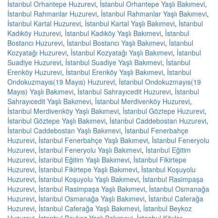
İstanbul Orhantepe Huzurevi
,
İstanbul Orhantepe Yaşlı Bakımevi
,
İstanbul Rahmanlar Huzurevi
,
İstanbul Rahmanlar Yaşlı Bakımevi
,
İstanbul Kartal Huzurevi
,
İstanbul Kartal Yaşlı Bakımevi
,
İstanbul
Kadıköy Huzurevi
,
İstanbul Kadıköy Yaşlı Bakımevi
,
İstanbul
Bostancı Huzurevi
,
İstanbul Bostancı Yaşlı Bakımevi
,
İstanbul
Kozyatağı Huzurevi
,
İstanbul Kozyatağı Yaşlı Bakımevi
,
İstanbul
Suadiye Huzurevi
,
İstanbul Suadiye Yaşlı Bakımevi
,
İstanbul
Erenköy Huzurevi
,
İstanbul Erenköy Yaşlı Bakımevi
,
İstanbul
Ondokuzmayıs(19 Mayıs) Huzurevi
,
İstanbul Ondokuzmayıs(19
Mayıs) Yaşlı Bakımevi
,
İstanbul Sahrayıcedit Huzurevi
,
İstanbul
Sahrayıcedit Yaşlı Bakımevi
,
İstanbul Merdivenköy Huzurevi
,
İstanbul Merdivenköy Yaşlı Bakımevi
,
İstanbul Göztepe Huzurevi
,
İstanbul Göztepe Yaşlı Bakımevi
,
İstanbul Caddebostan Huzurevi
,
İstanbul Caddebostan Yaşlı Bakımevi
,
İstanbul Fenerbahçe
Huzurevi
,
İstanbul Fenerbahçe Yaşlı Bakımevi
,
İstanbul Feneryolu
Huzurevi
,
İstanbul Feneryolu Yaşlı Bakımevi
,
İstanbul Eğitim
Huzurevi
,
İstanbul Eğitim Yaşlı Bakımevi
,
İstanbul Fikirtepe
Huzurevi
,
İstanbul Fikirtepe Yaşlı Bakımevi
,
İstanbul Koşuyolu
Huzurevi
,
İstanbul Koşuyolu Yaşlı Bakımevi
,
İstanbul Rasimpaşa
Huzurevi
,
İstanbul Rasimpaşa Yaşlı Bakımevi
,
İstanbul Osmanağa
Huzurevi
,
İstanbul Osmanağa Yaşlı Bakımevi
,
İstanbul Caferağa
Huzurevi
,
İstanbul Caferağa Yaşlı Bakımevi
,
İstanbul Beykoz