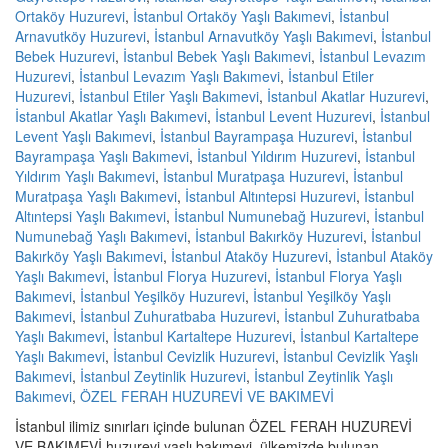
Ortaköy Huzurevi
,
İstanbul Ortaköy Yaşlı Bakımevi
,
İstanbul
Arnavutköy Huzurevi
,
İstanbul Arnavutköy Yaşlı Bakımevi
,
İstanbul
Bebek Huzurevi
,
İstanbul Bebek Yaşlı Bakımevi
,
İstanbul Levazım
Huzurevi
,
İstanbul Levazım Yaşlı Bakımevi
,
İstanbul Etiler
Huzurevi
,
İstanbul Etiler Yaşlı Bakımevi
,
İstanbul Akatlar Huzurevi
,
İstanbul Akatlar Yaşlı Bakımevi
,
İstanbul Levent Huzurevi
,
İstanbul
Levent Yaşlı Bakımevi
,
İstanbul Bayrampaşa Huzurevi
,
İstanbul
Bayrampaşa Yaşlı Bakımevi
,
İstanbul Yıldırım Huzurevi
,
İstanbul
Yıldırım Yaşlı Bakımevi
,
İstanbul Muratpaşa Huzurevi
,
İstanbul
Muratpaşa Yaşlı Bakımevi
,
İstanbul Altıntepsi Huzurevi
,
İstanbul
Altıntepsi Yaşlı Bakımevi
,
İstanbul Numunebağ Huzurevi
,
İstanbul
Numunebağ Yaşlı Bakımevi
,
İstanbul Bakırköy Huzurevi
,
İstanbul
Bakırköy Yaşlı Bakımevi
,
İstanbul Ataköy Huzurevi
,
İstanbul Ataköy
Yaşlı Bakımevi
,
İstanbul Florya Huzurevi
,
İstanbul Florya Yaşlı
Bakımevi
,
İstanbul Yeşilköy Huzurevi
,
İstanbul Yeşilköy Yaşlı
Bakımevi
,
İstanbul Zuhuratbaba Huzurevi
,
İstanbul Zuhuratbaba
Yaşlı Bakımevi
,
İstanbul Kartaltepe Huzurevi
,
İstanbul Kartaltepe
Yaşlı Bakımevi
,
İstanbul Cevizlik Huzurevi
,
İstanbul Cevizlik Yaşlı
Bakımevi
,
İstanbul Zeytinlik Huzurevi
,
İstanbul Zeytinlik Yaşlı
Bakımevi
,
ÖZEL FERAH HUZUREVİ VE BAKIMEVİ
İstanbul ilimiz sınırları içinde bulunan ÖZEL FERAH HUZUREVİ
VE BAKIMEVİ huzurevi yaşlı bakımevi, ülkemizde bulunan