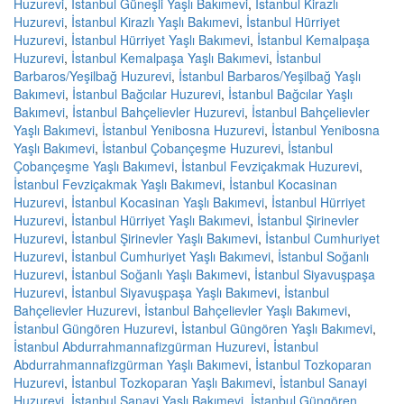
Huzurevi
,
İstanbul Güneşli Yaşlı Bakımevi
,
İstanbul Kirazlı
Huzurevi
,
İstanbul Kirazlı Yaşlı Bakımevi
,
İstanbul Hürriyet
Huzurevi
,
İstanbul Hürriyet Yaşlı Bakımevi
,
İstanbul Kemalpaşa
Huzurevi
,
İstanbul Kemalpaşa Yaşlı Bakımevi
,
İstanbul
Barbaros/Yeşilbağ Huzurevi
,
İstanbul Barbaros/Yeşilbağ Yaşlı
Bakımevi
,
İstanbul Bağcılar Huzurevi
,
İstanbul Bağcılar Yaşlı
Bakımevi
,
İstanbul Bahçelievler Huzurevi
,
İstanbul Bahçelievler
Yaşlı Bakımevi
,
İstanbul Yenibosna Huzurevi
,
İstanbul Yenibosna
Yaşlı Bakımevi
,
İstanbul Çobançeşme Huzurevi
,
İstanbul
Çobançeşme Yaşlı Bakımevi
,
İstanbul Fevziçakmak Huzurevi
,
İstanbul Fevziçakmak Yaşlı Bakımevi
,
İstanbul Kocasinan
Huzurevi
,
İstanbul Kocasinan Yaşlı Bakımevi
,
İstanbul Hürriyet
Huzurevi
,
İstanbul Hürriyet Yaşlı Bakımevi
,
İstanbul Şirinevler
Huzurevi
,
İstanbul Şirinevler Yaşlı Bakımevi
,
İstanbul Cumhuriyet
Huzurevi
,
İstanbul Cumhuriyet Yaşlı Bakımevi
,
İstanbul Soğanlı
Huzurevi
,
İstanbul Soğanlı Yaşlı Bakımevi
,
İstanbul Siyavuşpaşa
Huzurevi
,
İstanbul Siyavuşpaşa Yaşlı Bakımevi
,
İstanbul
Bahçelievler Huzurevi
,
İstanbul Bahçelievler Yaşlı Bakımevi
,
İstanbul Güngören Huzurevi
,
İstanbul Güngören Yaşlı Bakımevi
,
İstanbul Abdurrahmannafizgürman Huzurevi
,
İstanbul
Abdurrahmannafizgürman Yaşlı Bakımevi
,
İstanbul Tozkoparan
Huzurevi
,
İstanbul Tozkoparan Yaşlı Bakımevi
,
İstanbul Sanayi
Huzurevi
,
İstanbul Sanayi Yaşlı Bakımevi
,
İstanbul Güngören