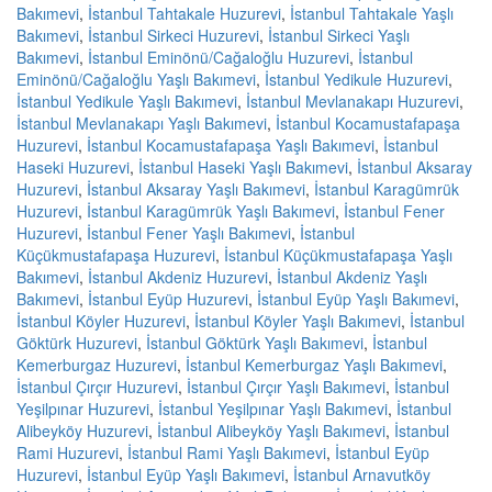
Bakımevi
,
İstanbul Tahtakale Huzurevi
,
İstanbul Tahtakale Yaşlı
Bakımevi
,
İstanbul Sirkeci Huzurevi
,
İstanbul Sirkeci Yaşlı
Bakımevi
,
İstanbul Eminönü/Cağaloğlu Huzurevi
,
İstanbul
Eminönü/Cağaloğlu Yaşlı Bakımevi
,
İstanbul Yedikule Huzurevi
,
İstanbul Yedikule Yaşlı Bakımevi
,
İstanbul Mevlanakapı Huzurevi
,
İstanbul Mevlanakapı Yaşlı Bakımevi
,
İstanbul Kocamustafapaşa
Huzurevi
,
İstanbul Kocamustafapaşa Yaşlı Bakımevi
,
İstanbul
Haseki Huzurevi
,
İstanbul Haseki Yaşlı Bakımevi
,
İstanbul Aksaray
Huzurevi
,
İstanbul Aksaray Yaşlı Bakımevi
,
İstanbul Karagümrük
Huzurevi
,
İstanbul Karagümrük Yaşlı Bakımevi
,
İstanbul Fener
Huzurevi
,
İstanbul Fener Yaşlı Bakımevi
,
İstanbul
Küçükmustafapaşa Huzurevi
,
İstanbul Küçükmustafapaşa Yaşlı
Bakımevi
,
İstanbul Akdeniz Huzurevi
,
İstanbul Akdeniz Yaşlı
Bakımevi
,
İstanbul Eyüp Huzurevi
,
İstanbul Eyüp Yaşlı Bakımevi
,
İstanbul Köyler Huzurevi
,
İstanbul Köyler Yaşlı Bakımevi
,
İstanbul
Göktürk Huzurevi
,
İstanbul Göktürk Yaşlı Bakımevi
,
İstanbul
Kemerburgaz Huzurevi
,
İstanbul Kemerburgaz Yaşlı Bakımevi
,
İstanbul Çırçır Huzurevi
,
İstanbul Çırçır Yaşlı Bakımevi
,
İstanbul
Yeşilpınar Huzurevi
,
İstanbul Yeşilpınar Yaşlı Bakımevi
,
İstanbul
Alibeyköy Huzurevi
,
İstanbul Alibeyköy Yaşlı Bakımevi
,
İstanbul
Rami Huzurevi
,
İstanbul Rami Yaşlı Bakımevi
,
İstanbul Eyüp
Huzurevi
,
İstanbul Eyüp Yaşlı Bakımevi
,
İstanbul Arnavutköy