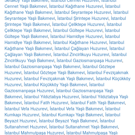
Sefaköy Yaşlı Bakımevi
,
İstanbul Cennet Huzurevi
,
İstanbul
Cennet Yaşlı Bakımevi
,
İstanbul Kağıthane Huzurevi
,
İstanbul
Kağıthane Yaşlı Bakımevi
,
İstanbul Seyrantepe Huzurevi
,
İstanbul
Seyrantepe Yaşlı Bakımevi
,
İstanbul Şirintepe Huzurevi
,
İstanbul
Şirintepe Yaşlı Bakımevi
,
İstanbul Çeliktepe Huzurevi
,
İstanbul
Çeliktepe Yaşlı Bakımevi
,
İstanbul Gültepe Huzurevi
,
İstanbul
Gültepe Yaşlı Bakımevi
,
İstanbul Hamidiye Huzurevi
,
İstanbul
Hamidiye Yaşlı Bakımevi
,
İstanbul Kağıthane Huzurevi
,
İstanbul
Kağıthane Yaşlı Bakımevi
,
İstanbul Çağlayan Huzurevi
,
İstanbul
Çağlayan Yaşlı Bakımevi
,
İstanbul Zincirlikuyu Huzurevi
,
İstanbul
Zincirlikuyu Yaşlı Bakımevi
,
İstanbul Gaziosmanpaşa Huzurevi
,
İstanbul Gaziosmanpaşa Yaşlı Bakımevi
,
İstanbul Göztepe
Huzurevi
,
İstanbul Göztepe Yaşlı Bakımevi
,
İstanbul Fevziçakmak
Huzurevi
,
İstanbul Fevziçakmak Yaşlı Bakımevi
,
İstanbul Küçükköy
Huzurevi
,
İstanbul Küçükköy Yaşlı Bakımevi
,
İstanbul
Gaziosmanpaşa Huzurevi
,
İstanbul Gaziosmanpaşa Yaşlı
Bakımevi
,
İstanbul Yıldıztabya Huzurevi
,
İstanbul Yıldıztabya Yaşlı
Bakımevi
,
İstanbul Fatih Huzurevi
,
İstanbul Fatih Yaşlı Bakımevi
,
İstanbul Vefa Huzurevi
,
İstanbul Vefa Yaşlı Bakımevi
,
İstanbul
Kumkapı Huzurevi
,
İstanbul Kumkapı Yaşlı Bakımevi
,
İstanbul
Beyazıt Huzurevi
,
İstanbul Beyazıt Yaşlı Bakımevi
,
İstanbul
Sultanahmet Huzurevi
,
İstanbul Sultanahmet Yaşlı Bakımevi
,
İstanbul Mahmutpaşa Huzurevi
,
İstanbul Mahmutpaşa Yaşlı