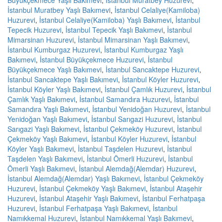
Büyükçekmece Yaşlı Bakımevi
,
İstanbul Muratbey Huzurevi
,
İstanbul Muratbey Yaşlı Bakımevi
,
İstanbul Celaliye(Kamiloba)
Huzurevi
,
İstanbul Celaliye(Kamiloba) Yaşlı Bakımevi
,
İstanbul
Tepecik Huzurevi
,
İstanbul Tepecik Yaşlı Bakımevi
,
İstanbul
Mimarsinan Huzurevi
,
İstanbul Mimarsinan Yaşlı Bakımevi
,
İstanbul Kumburgaz Huzurevi
,
İstanbul Kumburgaz Yaşlı
Bakımevi
,
İstanbul Büyükçekmece Huzurevi
,
İstanbul
Büyükçekmece Yaşlı Bakımevi
,
İstanbul Sancaktepe Huzurevi
,
İstanbul Sancaktepe Yaşlı Bakımevi
,
İstanbul Köyler Huzurevi
,
İstanbul Köyler Yaşlı Bakımevi
,
İstanbul Çamlık Huzurevi
,
İstanbul
Çamlık Yaşlı Bakımevi
,
İstanbul Samandıra Huzurevi
,
İstanbul
Samandıra Yaşlı Bakımevi
,
İstanbul Yenidoğan Huzurevi
,
İstanbul
Yenidoğan Yaşlı Bakımevi
,
İstanbul Sarıgazi Huzurevi
,
İstanbul
Sarıgazi Yaşlı Bakımevi
,
İstanbul Çekmeköy Huzurevi
,
İstanbul
Çekmeköy Yaşlı Bakımevi
,
İstanbul Köyler Huzurevi
,
İstanbul
Köyler Yaşlı Bakımevi
,
İstanbul Taşdelen Huzurevi
,
İstanbul
Taşdelen Yaşlı Bakımevi
,
İstanbul Ömerli Huzurevi
,
İstanbul
Ömerli Yaşlı Bakımevi
,
İstanbul Alemdağ(Alemdar) Huzurevi
,
İstanbul Alemdağ(Alemdar) Yaşlı Bakımevi
,
İstanbul Çekmeköy
Huzurevi
,
İstanbul Çekmeköy Yaşlı Bakımevi
,
İstanbul Ataşehir
Huzurevi
,
İstanbul Ataşehir Yaşlı Bakımevi
,
İstanbul Ferhatpaşa
Huzurevi
,
İstanbul Ferhatpaşa Yaşlı Bakımevi
,
İstanbul
Namıkkemal Huzurevi
,
İstanbul Namıkkemal Yaşlı Bakımevi
,