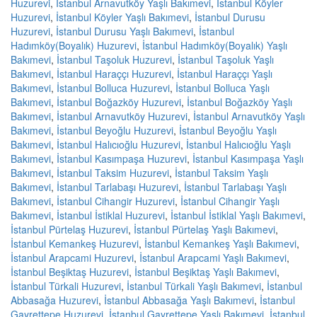
Huzurevi
,
İstanbul Arnavutköy Yaşlı Bakımevi
,
İstanbul Köyler
Huzurevi
,
İstanbul Köyler Yaşlı Bakımevi
,
İstanbul Durusu
Huzurevi
,
İstanbul Durusu Yaşlı Bakımevi
,
İstanbul
Hadımköy(Boyalık) Huzurevi
,
İstanbul Hadımköy(Boyalık) Yaşlı
Bakımevi
,
İstanbul Taşoluk Huzurevi
,
İstanbul Taşoluk Yaşlı
Bakımevi
,
İstanbul Haraççı Huzurevi
,
İstanbul Haraççı Yaşlı
Bakımevi
,
İstanbul Bolluca Huzurevi
,
İstanbul Bolluca Yaşlı
Bakımevi
,
İstanbul Boğazköy Huzurevi
,
İstanbul Boğazköy Yaşlı
Bakımevi
,
İstanbul Arnavutköy Huzurevi
,
İstanbul Arnavutköy Yaşlı
Bakımevi
,
İstanbul Beyoğlu Huzurevi
,
İstanbul Beyoğlu Yaşlı
Bakımevi
,
İstanbul Halıcıoğlu Huzurevi
,
İstanbul Halıcıoğlu Yaşlı
Bakımevi
,
İstanbul Kasımpaşa Huzurevi
,
İstanbul Kasımpaşa Yaşlı
Bakımevi
,
İstanbul Taksim Huzurevi
,
İstanbul Taksim Yaşlı
Bakımevi
,
İstanbul Tarlabaşı Huzurevi
,
İstanbul Tarlabaşı Yaşlı
Bakımevi
,
İstanbul Cihangir Huzurevi
,
İstanbul Cihangir Yaşlı
Bakımevi
,
İstanbul İstiklal Huzurevi
,
İstanbul İstiklal Yaşlı Bakımevi
,
İstanbul Pürtelaş Huzurevi
,
İstanbul Pürtelaş Yaşlı Bakımevi
,
İstanbul Kemankeş Huzurevi
,
İstanbul Kemankeş Yaşlı Bakımevi
,
İstanbul Arapcami Huzurevi
,
İstanbul Arapcami Yaşlı Bakımevi
,
İstanbul Beşiktaş Huzurevi
,
İstanbul Beşiktaş Yaşlı Bakımevi
,
İstanbul Türkali Huzurevi
,
İstanbul Türkali Yaşlı Bakımevi
,
İstanbul
Abbasağa Huzurevi
,
İstanbul Abbasağa Yaşlı Bakımevi
,
İstanbul
Gayrettepe Huzurevi
,
İstanbul Gayrettepe Yaşlı Bakımevi
,
İstanbul