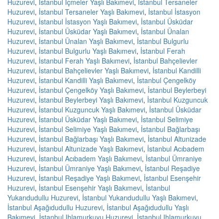
Huzurevi
,
İstanbul İçmeler Yaşlı Bakımevi
,
İstanbul Tersaneler
Huzurevi
,
İstanbul Tersaneler Yaşlı Bakımevi
,
İstanbul İstasyon
Huzurevi
,
İstanbul İstasyon Yaşlı Bakımevi
,
İstanbul Üsküdar
Huzurevi
,
İstanbul Üsküdar Yaşlı Bakımevi
,
İstanbul Ünalan
Huzurevi
,
İstanbul Ünalan Yaşlı Bakımevi
,
İstanbul Bulgurlu
Huzurevi
,
İstanbul Bulgurlu Yaşlı Bakımevi
,
İstanbul Ferah
Huzurevi
,
İstanbul Ferah Yaşlı Bakımevi
,
İstanbul Bahçelievler
Huzurevi
,
İstanbul Bahçelievler Yaşlı Bakımevi
,
İstanbul Kandilli
Huzurevi
,
İstanbul Kandilli Yaşlı Bakımevi
,
İstanbul Çengelköy
Huzurevi
,
İstanbul Çengelköy Yaşlı Bakımevi
,
İstanbul Beylerbeyi
Huzurevi
,
İstanbul Beylerbeyi Yaşlı Bakımevi
,
İstanbul Kuzguncuk
Huzurevi
,
İstanbul Kuzguncuk Yaşlı Bakımevi
,
İstanbul Üsküdar
Huzurevi
,
İstanbul Üsküdar Yaşlı Bakımevi
,
İstanbul Selimiye
Huzurevi
,
İstanbul Selimiye Yaşlı Bakımevi
,
İstanbul Bağlarbaşı
Huzurevi
,
İstanbul Bağlarbaşı Yaşlı Bakımevi
,
İstanbul Altunizade
Huzurevi
,
İstanbul Altunizade Yaşlı Bakımevi
,
İstanbul Acıbadem
Huzurevi
,
İstanbul Acıbadem Yaşlı Bakımevi
,
İstanbul Ümraniye
Huzurevi
,
İstanbul Ümraniye Yaşlı Bakımevi
,
İstanbul Reşadiye
Huzurevi
,
İstanbul Reşadiye Yaşlı Bakımevi
,
İstanbul Esenşehir
Huzurevi
,
İstanbul Esenşehir Yaşlı Bakımevi
,
İstanbul
Yukarıdudullu Huzurevi
,
İstanbul Yukarıdudullu Yaşlı Bakımevi
,
İstanbul Aşağıdudullu Huzurevi
,
İstanbul Aşağıdudullu Yaşlı
Bakımevi
,
İstanbul Ihlamurkuyu Huzurevi
,
İstanbul Ihlamurkuyu