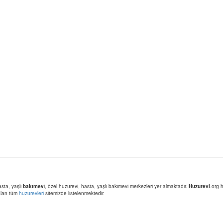
asta, yaşlı
bakımev
i, özel huzurevi, hasta, yaşlı bakımevi merkezleri yer almaktadır.
Huzurevi
.org 
 alan tüm
huzurevleri
sitemizde listelenmektedir.