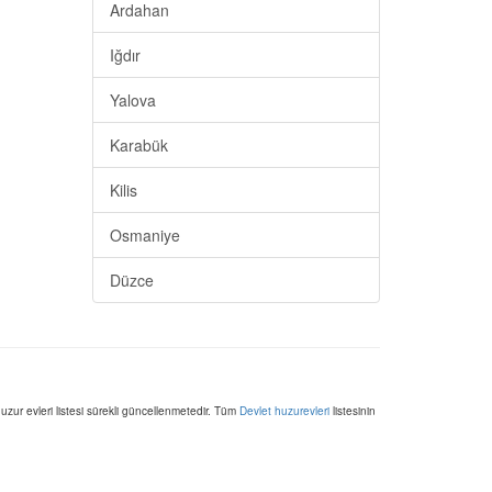
Ardahan
Iğdır
Yalova
Karabük
Kilis
Osmaniye
Düzce
huzur evleri listesi sürekli güncellenmetedir. Tüm
Devlet huzurevleri
listesinin