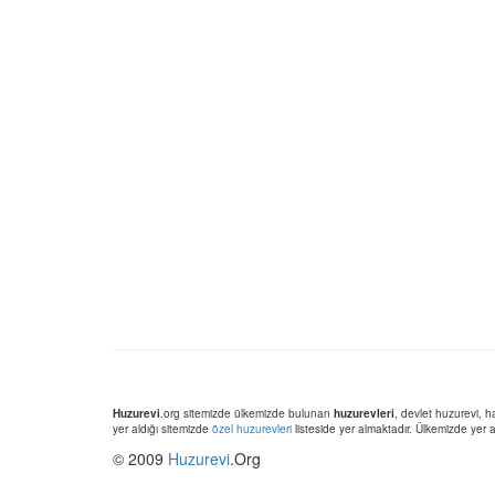
Huzurevi
.org sitemizde ülkemizde bulunan
huzurevleri
, devlet huzurevi, h
yer aldığı sitemizde
özel huzurevleri
listeside yer almaktadır. Ülkemizde yer
© 2009
Huzurevi
.Org