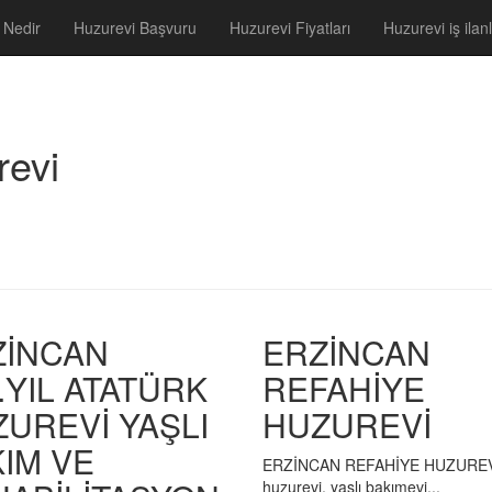
 Nedir
Huzurevi Başvuru
Huzurevi Fiyatları
Huzurevi iş ilanl
revi
ZİNCAN
ERZİNCAN
.YIL ATATÜRK
REFAHİYE
UREVİ YAŞLI
HUZUREVİ
IM VE
ERZİNCAN REFAHİYE HUZURE
huzurevi, yaşlı bakımevi...