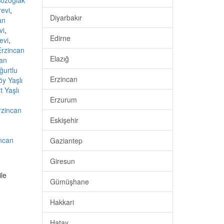
Bozoğlak
revi
,
Diyarbakır
an
vi
,
Edirne
evi
,
Erzincan
Elazığ
can
ğurtlu
Erzincan
y Yaşlı
 Yaşlı
Erzurum
rzincan
Eskişehir
ncan
Gaziantep
Giresun
ile
Gümüşhane
Hakkari
Hatay