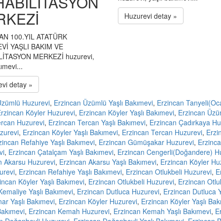
HABİLİTASYON
RKEZİ
Huzurevi detay »
AN 100.YIL ATATÜRK
Vİ YAŞLI BAKIM VE
LİTASYON MERKEZİ huzurevi,
ımevi...
vi detay »
Üzümlü Huzurevi
,
Erzincan Üzümlü Yaşlı Bakımevi
,
Erzincan Tanyeli(Oc
rzincan Köyler Huzurevi
,
Erzincan Köyler Yaşlı Bakımevi
,
Erzincan Üzü
ercan Huzurevi
,
Erzincan Tercan Yaşlı Bakımevi
,
Erzincan Çadırkaya Hu
zurevi
,
Erzincan Köyler Yaşlı Bakımevi
,
Erzincan Tercan Huzurevi
,
Erzi
zincan Refahiye Yaşlı Bakımevi
,
Erzincan Gümüşakar Huzurevi
,
Erzinc
vi
,
Erzincan Çatalçam Yaşlı Bakımevi
,
Erzincan Cengerli(Doğandere) H
n Akarsu Huzurevi
,
Erzincan Akarsu Yaşlı Bakımevi
,
Erzincan Köyler Hu
urevi
,
Erzincan Refahiye Yaşlı Bakımevi
,
Erzincan Otlukbeli Huzurevi
,
E
incan Köyler Yaşlı Bakımevi
,
Erzincan Otlukbeli Huzurevi
,
Erzincan Otlu
Kemaliye Yaşlı Bakımevi
,
Erzincan Dutluca Huzurevi
,
Erzincan Dutluca Y
ar Yaşlı Bakımevi
,
Erzincan Köyler Huzurevi
,
Erzincan Köyler Yaşlı Bak
Bakımevi
,
Erzincan Kemah Huzurevi
,
Erzincan Kemah Yaşlı Bakımevi
,
E