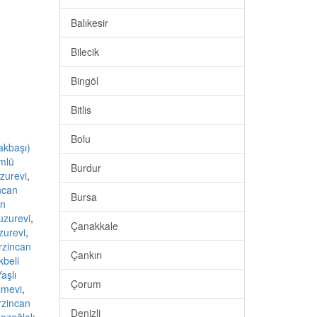
Balıkesir
Bilecik
Bingöl
Bitlis
Bolu
akbaşı)
mlü
Burdur
zurevi
,
ncan
Bursa
an
uzurevi
,
Çanakkale
zurevi
,
rzincan
Çankırı
kbeli
aşlı
Çorum
ımevi
,
rzincan
Denizli