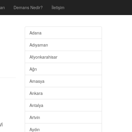
arı
Demans Nedir?
İletişim
Adana
Adıyaman
Afyonkarahisar
Ağrı
Amasya
Ankara
Antalya
Artvin
Vİ
Aydın