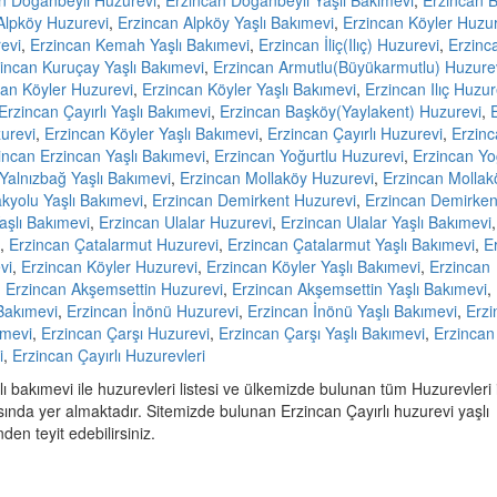
n Doğanbeyli Huzurevi
,
Erzincan Doğanbeyli Yaşlı Bakımevi
,
Erzincan 
Alpköy Huzurevi
,
Erzincan Alpköy Yaşlı Bakımevi
,
Erzincan Köyler Huzu
evi
,
Erzincan Kemah Yaşlı Bakımevi
,
Erzincan İliç(Ilıç) Huzurevi
,
Erzinc
incan Kuruçay Yaşlı Bakımevi
,
Erzincan Armutlu(Büyükarmutlu) Huzure
can Köyler Huzurevi
,
Erzincan Köyler Yaşlı Bakımevi
,
Erzincan Ilıç Huzur
Erzincan Çayırlı Yaşlı Bakımevi
,
Erzincan Başköy(Yaylakent) Huzurevi
,
urevi
,
Erzincan Köyler Yaşlı Bakımevi
,
Erzincan Çayırlı Huzurevi
,
Erzin
incan Erzincan Yaşlı Bakımevi
,
Erzincan Yoğurtlu Huzurevi
,
Erzincan Yo
Yalnızbağ Yaşlı Bakımevi
,
Erzincan Mollaköy Huzurevi
,
Erzincan Mollakö
kyolu Yaşlı Bakımevi
,
Erzincan Demirkent Huzurevi
,
Erzincan Demirkent
aşlı Bakımevi
,
Erzincan Ulalar Huzurevi
,
Erzincan Ulalar Yaşlı Bakımevi
,
,
Erzincan Çatalarmut Huzurevi
,
Erzincan Çatalarmut Yaşlı Bakımevi
,
E
vi
,
Erzincan Köyler Huzurevi
,
Erzincan Köyler Yaşlı Bakımevi
,
Erzincan
,
Erzincan Akşemsettin Huzurevi
,
Erzincan Akşemsettin Yaşlı Bakımevi
,
 Bakımevi
,
Erzincan İnönü Huzurevi
,
Erzincan İnönü Yaşlı Bakımevi
,
Erzi
ımevi
,
Erzincan Çarşı Huzurevi
,
Erzincan Çarşı Yaşlı Bakımevi
,
Erzincan
i
,
Erzincan Çayırlı Huzurevleri
lı bakımevi ile huzurevleri listesi ve ülkemizde bulunan tüm Huzurevleri 
ında yer almaktadır. Sitemizde bulunan Erzincan Çayırlı huzurevi yaşlı
en teyit edebilirsiniz.