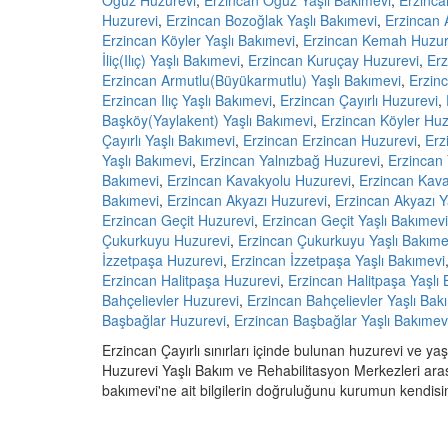
Oğuz Huzurevi
,
Erzincan Oğuz Yaşlı Bakımevi
,
Erzinca
Huzurevi
,
Erzincan Bozoğlak Yaşlı Bakımevi
,
Erzincan 
Erzincan Köyler Yaşlı Bakımevi
,
Erzincan Kemah Huzur
İliç(Ilıç) Yaşlı Bakımevi
,
Erzincan Kuruçay Huzurevi
,
Erz
Erzincan Armutlu(Büyükarmutlu) Yaşlı Bakımevi
,
Erzin
Erzincan Ilıç Yaşlı Bakımevi
,
Erzincan Çayırlı Huzurevi
,
Başköy(Yaylakent) Yaşlı Bakımevi
,
Erzincan Köyler Huz
Çayırlı Yaşlı Bakımevi
,
Erzincan Erzincan Huzurevi
,
Erz
Yaşlı Bakımevi
,
Erzincan Yalnızbağ Huzurevi
,
Erzincan 
Bakımevi
,
Erzincan Kavakyolu Huzurevi
,
Erzincan Kava
Bakımevi
,
Erzincan Akyazı Huzurevi
,
Erzincan Akyazı Y
Erzincan Geçit Huzurevi
,
Erzincan Geçit Yaşlı Bakımevi
Çukurkuyu Huzurevi
,
Erzincan Çukurkuyu Yaşlı Bakıme
İzzetpaşa Huzurevi
,
Erzincan İzzetpaşa Yaşlı Bakımevi
Erzincan Halitpaşa Huzurevi
,
Erzincan Halitpaşa Yaşlı
Bahçelievler Huzurevi
,
Erzincan Bahçelievler Yaşlı Bak
Başbağlar Huzurevi
,
Erzincan Başbağlar Yaşlı Bakımev
Erzincan Çayırlı sınırları içinde bulunan huzurevi ve yaş
Huzurevi Yaşlı Bakım ve Rehabilitasyon Merkezleri aras
bakımevi'ne ait bilgilerin doğruluğunu kurumun kendisind