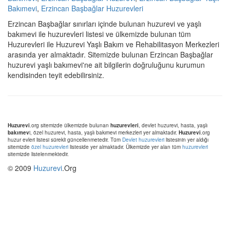
Bakımevi
,
Erzincan Başbağlar Huzurevleri
Erzincan Başbağlar sınırları içinde bulunan huzurevi ve yaşlı
bakımevi ile huzurevleri listesi ve ülkemizde bulunan tüm
Huzurevleri ile Huzurevi Yaşlı Bakım ve Rehabilitasyon Merkezleri
arasında yer almaktadır. Sitemizde bulunan Erzincan Başbağlar
huzurevi yaşlı bakımevi'ne ait bilgilerin doğruluğunu kurumun
kendisinden teyit edebilirsiniz.
Huzurevi
.org sitemizde ülkemizde bulunan
huzurevleri
, devlet huzurevi, hasta, yaşlı
bakımev
i, özel huzurevi, hasta, yaşlı bakımevi merkezleri yer almaktadır.
Huzurevi
.org
huzur evleri listesi sürekli güncellenmetedir. Tüm
Devlet huzurevleri
listesinin yer aldığı
sitemizde
özel huzurevleri
listeside yer almaktadır. Ülkemizde yer alan tüm
huzurevleri
sitemizde listelenmektedir.
© 2009
Huzurevi
.Org