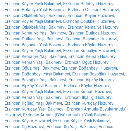
Erzincan Köyler Yaşlı Bakımevi
,
Erzincan Refahiye Huzurevi
,
Erzincan Refahiye Yaşlı Bakımevi
,
Erzincan Otlukbeli Huzurevi
,
Erzincan Otlukbeli Yaşlı Bakımevi
,
Erzincan Köyler Huzurevi
,
Erzincan Köyler Yaşlı Bakımevi
,
Erzincan Otlukbeli Huzurevi
,
Erzincan Otlukbeli Yaşlı Bakımevi
,
Erzincan Kemaliye Huzurevi
,
Erzincan Kemaliye Yaşlı Bakımevi
,
Erzincan Dutluca Huzurevi
,
Erzincan Dutluca Yaşlı Bakımevi
,
Erzincan Başpınar Huzurevi
,
Erzincan Başpınar Yaşlı Bakımevi
,
Erzincan Köyler Huzurevi
,
Erzincan Köyler Yaşlı Bakımevi
,
Erzincan Kemaliye Huzurevi
,
Erzincan Kemaliye Yaşlı Bakımevi
,
Erzincan Kemah Huzurevi
,
Erzincan Kemah Yaşlı Bakımevi
,
Erzincan Oğuz Huzurevi
,
Erzincan Oğuz Yaşlı Bakımevi
,
Erzincan Doğanbeyli Huzurevi
,
Erzincan Doğanbeyli Yaşlı Bakımevi
,
Erzincan Bozoğlak Huzurevi
,
Erzincan Bozoğlak Yaşlı Bakımevi
,
Erzincan Alpköy Huzurevi
,
Erzincan Alpköy Yaşlı Bakımevi
,
Erzincan Köyler Huzurevi
,
Erzincan Köyler Yaşlı Bakımevi
,
Erzincan Kemah Huzurevi
,
Erzincan Kemah Yaşlı Bakımevi
,
Erzincan İliç(Ilıç) Huzurevi
,
Erzincan İliç(Ilıç) Yaşlı Bakımevi
,
Erzincan Kuruçay Huzurevi
,
Erzincan Kuruçay Yaşlı Bakımevi
,
Erzincan Armutlu(Büyükarmutlu)
Huzurevi
,
Erzincan Armutlu(Büyükarmutlu) Yaşlı Bakımevi
,
Erzincan Köyler Huzurevi
,
Erzincan Köyler Yaşlı Bakımevi
,
Erzincan Ilıç Huzurevi
,
Erzincan Ilıç Yaşlı Bakımevi
,
Erzincan