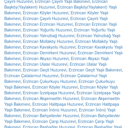
Çayırlı Huzurevi
,
Erzincan Çayırlı Yaşlı Bakımevi
,
Erzincan
Başköy(Yaylakent) Huzurevi
,
Erzincan Başköy(Yaylakent) Yaşlı
Bakımevi
,
Erzincan Köyler Huzurevi
,
Erzincan Köyler Yaşlı
Bakımevi
,
Erzincan Çayırlı Huzurevi
,
Erzincan Çayırlı Yaşlı
Bakımevi
,
Erzincan Erzincan Huzurevi
,
Erzincan Erzincan Yaşlı
Bakımevi
,
Erzincan Yoğurtlu Huzurevi
,
Erzincan Yoğurtlu Yaşlı
Bakımevi
,
Erzincan Yalnızbağ Huzurevi
,
Erzincan Yalnızbağ Yaşlı
Bakımevi
,
Erzincan Mollaköy Huzurevi
,
Erzincan Mollaköy Yaşlı
Bakımevi
,
Erzincan Kavakyolu Huzurevi
,
Erzincan Kavakyolu Yaşlı
Bakımevi
,
Erzincan Demirkent Huzurevi
,
Erzincan Demirkent Yaşlı
Bakımevi
,
Erzincan Akyazı Huzurevi
,
Erzincan Akyazı Yaşlı
Bakımevi
,
Erzincan Ulalar Huzurevi
,
Erzincan Ulalar Yaşlı
Bakımevi
,
Erzincan Geçit Huzurevi
,
Erzincan Geçit Yaşlı Bakımevi
,
Erzincan Çatalarmut Huzurevi
,
Erzincan Çatalarmut Yaşlı
Bakımevi
,
Erzincan Çukurkuyu Huzurevi
,
Erzincan Çukurkuyu
Yaşlı Bakımevi
,
Erzincan Köyler Huzurevi
,
Erzincan Köyler Yaşlı
Bakımevi
,
Erzincan İzzetpaşa Huzurevi
,
Erzincan İzzetpaşa Yaşlı
Bakımevi
,
Erzincan Akşemsettin Huzurevi
,
Erzincan Akşemsettin
Yaşlı Bakımevi
,
Erzincan Halitpaşa Huzurevi
,
Erzincan Halitpaşa
Yaşlı Bakımevi
,
Erzincan İnönü Huzurevi
,
Erzincan İnönü Yaşlı
Bakımevi
,
Erzincan Bahçelievler Huzurevi
,
Erzincan Bahçelievler
Yaşlı Bakımevi
,
Erzincan Çarşı Huzurevi
,
Erzincan Çarşı Yaşlı
Bakımevi
,
Erzincan Başbağlar Huzurevi
,
Erzincan Başbağlar Yaşlı