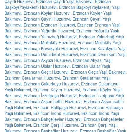
Çayırlı Huzurevi
,
Erzincan Çayırlı Yaşlı Bakımevi
,
Erzincan
Başköy(Yaylakent) Huzurevi
,
Erzincan Başköy(Yaylakent) Yaşlı
Bakımevi
,
Erzincan Köyler Huzurevi
,
Erzincan Köyler Yaşlı
Bakımevi
,
Erzincan Çayırlı Huzurevi
,
Erzincan Çayırlı Yaşlı
Bakımevi
,
Erzincan Erzincan Huzurevi
,
Erzincan Erzincan Yaşlı
Bakımevi
,
Erzincan Yoğurtlu Huzurevi
,
Erzincan Yoğurtlu Yaşlı
Bakımevi
,
Erzincan Yalnızbağ Huzurevi
,
Erzincan Yalnızbağ Yaşlı
Bakımevi
,
Erzincan Mollaköy Huzurevi
,
Erzincan Mollaköy Yaşlı
Bakımevi
,
Erzincan Kavakyolu Huzurevi
,
Erzincan Kavakyolu Yaşlı
Bakımevi
,
Erzincan Demirkent Huzurevi
,
Erzincan Demirkent Yaşlı
Bakımevi
,
Erzincan Akyazı Huzurevi
,
Erzincan Akyazı Yaşlı
Bakımevi
,
Erzincan Ulalar Huzurevi
,
Erzincan Ulalar Yaşlı
Bakımevi
,
Erzincan Geçit Huzurevi
,
Erzincan Geçit Yaşlı Bakımevi
,
Erzincan Çatalarmut Huzurevi
,
Erzincan Çatalarmut Yaşlı
Bakımevi
,
Erzincan Çukurkuyu Huzurevi
,
Erzincan Çukurkuyu
Yaşlı Bakımevi
,
Erzincan Köyler Huzurevi
,
Erzincan Köyler Yaşlı
Bakımevi
,
Erzincan İzzetpaşa Huzurevi
,
Erzincan İzzetpaşa Yaşlı
Bakımevi
,
Erzincan Akşemsettin Huzurevi
,
Erzincan Akşemsettin
Yaşlı Bakımevi
,
Erzincan Halitpaşa Huzurevi
,
Erzincan Halitpaşa
Yaşlı Bakımevi
,
Erzincan İnönü Huzurevi
,
Erzincan İnönü Yaşlı
Bakımevi
,
Erzincan Bahçelievler Huzurevi
,
Erzincan Bahçelievler
Yaşlı Bakımevi
,
Erzincan Çarşı Huzurevi
,
Erzincan Çarşı Yaşlı
Bakımevi
,
Erzincan Başbağlar Huzurevi
,
Erzincan Başbağlar Yaşlı