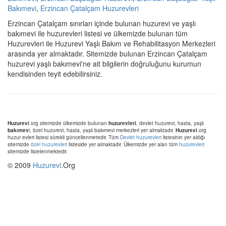
Bakımevi
,
Erzincan Çatalçam Huzurevleri
Erzincan Çatalçam sınırları içinde bulunan huzurevi ve yaşlı
bakımevi ile huzurevleri listesi ve ülkemizde bulunan tüm
Huzurevleri ile Huzurevi Yaşlı Bakım ve Rehabilitasyon Merkezleri
arasında yer almaktadır. Sitemizde bulunan Erzincan Çatalçam
huzurevi yaşlı bakımevi'ne ait bilgilerin doğruluğunu kurumun
kendisinden teyit edebilirsiniz.
Huzurevi
.org sitemizde ülkemizde bulunan
huzurevleri
, devlet huzurevi, hasta, yaşlı
bakımev
i, özel huzurevi, hasta, yaşlı bakımevi merkezleri yer almaktadır.
Huzurevi
.org
huzur evleri listesi sürekli güncellenmetedir. Tüm
Devlet huzurevleri
listesinin yer aldığı
sitemizde
özel huzurevleri
listeside yer almaktadır. Ülkemizde yer alan tüm
huzurevleri
sitemizde listelenmektedir.
© 2009
Huzurevi
.Org