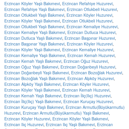
Erzincan Köyler Yaşlı Bakımevi
,
Erzincan Refahiye Huzurevi
,
Erzincan Refahiye Yaşlı Bakımevi
,
Erzincan Otlukbeli Huzurevi
,
Erzincan Otlukbeli Yaşlı Bakımevi
,
Erzincan Köyler Huzurevi
,
Erzincan Köyler Yaşlı Bakımevi
,
Erzincan Otlukbeli Huzurevi
,
Erzincan Otlukbeli Yaşlı Bakımevi
,
Erzincan Kemaliye Huzurevi
,
Erzincan Kemaliye Yaşlı Bakımevi
,
Erzincan Dutluca Huzurevi
,
Erzincan Dutluca Yaşlı Bakımevi
,
Erzincan Başpınar Huzurevi
,
Erzincan Başpınar Yaşlı Bakımevi
,
Erzincan Köyler Huzurevi
,
Erzincan Köyler Yaşlı Bakımevi
,
Erzincan Kemaliye Huzurevi
,
Erzincan Kemaliye Yaşlı Bakımevi
,
Erzincan Kemah Huzurevi
,
Erzincan Kemah Yaşlı Bakımevi
,
Erzincan Oğuz Huzurevi
,
Erzincan Oğuz Yaşlı Bakımevi
,
Erzincan Doğanbeyli Huzurevi
,
Erzincan Doğanbeyli Yaşlı Bakımevi
,
Erzincan Bozoğlak Huzurevi
,
Erzincan Bozoğlak Yaşlı Bakımevi
,
Erzincan Alpköy Huzurevi
,
Erzincan Alpköy Yaşlı Bakımevi
,
Erzincan Köyler Huzurevi
,
Erzincan Köyler Yaşlı Bakımevi
,
Erzincan Kemah Huzurevi
,
Erzincan Kemah Yaşlı Bakımevi
,
Erzincan İliç(Ilıç) Huzurevi
,
Erzincan İliç(Ilıç) Yaşlı Bakımevi
,
Erzincan Kuruçay Huzurevi
,
Erzincan Kuruçay Yaşlı Bakımevi
,
Erzincan Armutlu(Büyükarmutlu)
Huzurevi
,
Erzincan Armutlu(Büyükarmutlu) Yaşlı Bakımevi
,
Erzincan Köyler Huzurevi
,
Erzincan Köyler Yaşlı Bakımevi
,
Erzincan Ilıç Huzurevi
,
Erzincan Ilıç Yaşlı Bakımevi
,
Erzincan