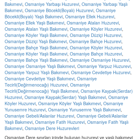
Bakımevi
,
Osmaniye Yarbaşı Huzurevi
,
Osmaniye Yarbaşı Yaşlı
Bakımevi
,
Osmaniye Böcekli(Boyalı) Huzurevi
,
Osmaniye
Böcekli(Boyalı) Yaşlı Bakımevi
,
Osmaniye Ellek Huzurevi
,
Osmaniye Ellek Yaşlı Bakımevi
,
Osmaniye Atalan Huzurevi
,
Osmaniye Atalan Yaşlı Bakımevi
,
Osmaniye Köyler Huzurevi
,
Osmaniye Köyler Yaşlı Bakımevi
,
Osmaniye Düziçi Huzurevi
,
Osmaniye Düziçi Yaşlı Bakımevi
,
Osmaniye Bahçe Huzurevi
,
Osmaniye Bahçe Yaşlı Bakımevi
,
Osmaniye Köyler Huzurevi
,
Osmaniye Köyler Yaşlı Bakımevi
,
Osmaniye Bahçe Huzurevi
,
Osmaniye Bahçe Yaşlı Bakımevi
,
Osmaniye Osmaniye Huzurevi
,
Osmaniye Osmaniye Yaşlı Bakımevi
,
Osmaniye Yarpuz Huzurevi
,
Osmaniye Yarpuz Yaşlı Bakımevi
,
Osmaniye Cevdetiye Huzurevi
,
Osmaniye Cevdetiye Yaşlı Bakımevi
,
Osmaniye
Tecirli(Değirmenocağı) Huzurevi
,
Osmaniye
Tecirli(Değirmenocağı) Yaşlı Bakımevi
,
Osmaniye Kaypak(Serdar)
Huzurevi
,
Osmaniye Kaypak(Serdar) Yaşlı Bakımevi
,
Osmaniye
Köyler Huzurevi
,
Osmaniye Köyler Yaşlı Bakımevi
,
Osmaniye
Yunusemre Huzurevi
,
Osmaniye Yunusemre Yaşlı Bakımevi
,
Osmaniye Gebeli/Aslanlar Huzurevi
,
Osmaniye Gebeli/Aslanlar
Yaşlı Bakımevi
,
Osmaniye Fatih Huzurevi
,
Osmaniye Fatih Yaşlı
Bakımevi
,
Osmaniye Dere Huzurevleri
Osmaniye Dere sınırları içinde bulunan huzurevi ve yaşlı bakımevi