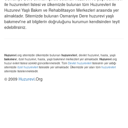
ile huzurevleri listesi ve ülkemizde bulunan tüm Huzurevleri ile
Huzurevi Yaşlı Bakım ve Rehabilitasyon Merkezleri arasında yer
almaktadır. Sitemizde bulunan Osmaniye Dere huzurevi yaşlı
bakımevi'ne ait bilgilerin doğruluğunu kurumun kendisinden teyit
edebilirsiniz.
Huzurevi
.org sitemizde ülkemizde bulunan
huzurevleri
, devlet huzurevi, hasta, yaşlı
bakımev
i, özel huzurevi, hasta, yaşlı bakımevi merkezleri yer almaktadır.
Huzurevi
.org
huzur evleri listesi sürekli güncellenmetedir. Tüm
Devlet huzurevleri
listesinin yer aldığı
sitemizde
özel huzurevleri
listeside yer almaktadır. Ülkemizde yer alan tüm
huzurevleri
sitemizde listelenmektedir.
© 2009
Huzurevi
.Org