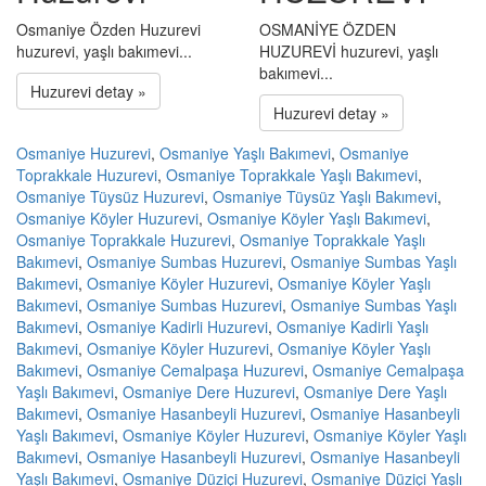
Osmaniye Özden Huzurevi
OSMANİYE ÖZDEN
huzurevi, yaşlı bakımevi...
HUZUREVİ huzurevi, yaşlı
bakımevi...
Huzurevi detay »
Huzurevi detay »
Osmaniye Huzurevi
,
Osmaniye Yaşlı Bakımevi
,
Osmaniye
Toprakkale Huzurevi
,
Osmaniye Toprakkale Yaşlı Bakımevi
,
Osmaniye Tüysüz Huzurevi
,
Osmaniye Tüysüz Yaşlı Bakımevi
,
Osmaniye Köyler Huzurevi
,
Osmaniye Köyler Yaşlı Bakımevi
,
Osmaniye Toprakkale Huzurevi
,
Osmaniye Toprakkale Yaşlı
Bakımevi
,
Osmaniye Sumbas Huzurevi
,
Osmaniye Sumbas Yaşlı
Bakımevi
,
Osmaniye Köyler Huzurevi
,
Osmaniye Köyler Yaşlı
Bakımevi
,
Osmaniye Sumbas Huzurevi
,
Osmaniye Sumbas Yaşlı
Bakımevi
,
Osmaniye Kadirli Huzurevi
,
Osmaniye Kadirli Yaşlı
Bakımevi
,
Osmaniye Köyler Huzurevi
,
Osmaniye Köyler Yaşlı
Bakımevi
,
Osmaniye Cemalpaşa Huzurevi
,
Osmaniye Cemalpaşa
Yaşlı Bakımevi
,
Osmaniye Dere Huzurevi
,
Osmaniye Dere Yaşlı
Bakımevi
,
Osmaniye Hasanbeyli Huzurevi
,
Osmaniye Hasanbeyli
Yaşlı Bakımevi
,
Osmaniye Köyler Huzurevi
,
Osmaniye Köyler Yaşlı
Bakımevi
,
Osmaniye Hasanbeyli Huzurevi
,
Osmaniye Hasanbeyli
Yaşlı Bakımevi
,
Osmaniye Düziçi Huzurevi
,
Osmaniye Düziçi Yaşlı