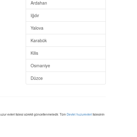
Ardahan
Iğdır
Yalova
Karabük
Kilis
Osmaniye
Düzce
huzur evleri listesi sürekli güncellenmetedir. Tüm
Devlet huzurevleri
listesinin