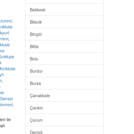
Balıkesir
uzurevi
,
Bilecik
ırıkkale
akyurt
Bingöl
ımevi
,
ıkkale
Bitlis
ice
Kırıkkale
Bolu
ı
Kırıkkale
Burdur
eyh
i
,
Bursa
e
ale
Çanakkale
 Sanayi
akımevi
,
Çankırı
ri ile
Çorum
şlı
Denizli