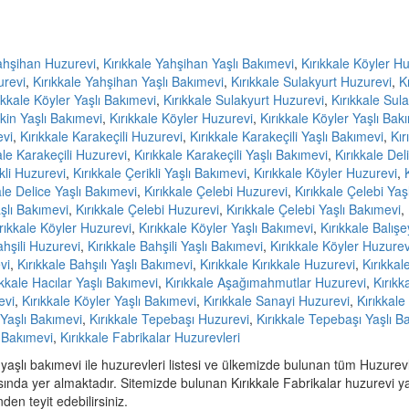
Yahşihan Huzurevi
,
Kırıkkale Yahşihan Yaşlı Bakımevi
,
Kırıkkale Köyler H
urevi
,
Kırıkkale Yahşihan Yaşlı Bakımevi
,
Kırıkkale Sulakyurt Huzurevi
,
K
ıkkale Köyler Yaşlı Bakımevi
,
Kırıkkale Sulakyurt Huzurevi
,
Kırıkkale Sul
kin Yaşlı Bakımevi
,
Kırıkkale Köyler Huzurevi
,
Kırıkkale Köyler Yaşlı Bak
evi
,
Kırıkkale Karakeçili Huzurevi
,
Kırıkkale Karakeçili Yaşlı Bakımevi
,
Kır
ale Karakeçili Huzurevi
,
Kırıkkale Karakeçili Yaşlı Bakımevi
,
Kırıkkale Del
kli Huzurevi
,
Kırıkkale Çerikli Yaşlı Bakımevi
,
Kırıkkale Köyler Huzurevi
,
ale Delice Yaşlı Bakımevi
,
Kırıkkale Çelebi Huzurevi
,
Kırıkkale Çelebi Yaşl
aşlı Bakımevi
,
Kırıkkale Çelebi Huzurevi
,
Kırıkkale Çelebi Yaşlı Bakımevi
,
rıkkale Köyler Huzurevi
,
Kırıkkale Köyler Yaşlı Bakımevi
,
Kırıkkale Balış
ahşili Huzurevi
,
Kırıkkale Bahşili Yaşlı Bakımevi
,
Kırıkkale Köyler Huzurev
vi
,
Kırıkkale Bahşılı Yaşlı Bakımevi
,
Kırıkkale Kırıkkale Huzurevi
,
Kırıkkal
ıkkale Hacılar Yaşlı Bakımevi
,
Kırıkkale Aşağımahmutlar Huzurevi
,
Kırıkk
evi
,
Kırıkkale Köyler Yaşlı Bakımevi
,
Kırıkkale Sanayi Huzurevi
,
Kırıkkale
 Yaşlı Bakımevi
,
Kırıkkale Tepebaşı Huzurevi
,
Kırıkkale Tepebaşı Yaşlı B
ı Bakımevi
,
Kırıkkale Fabrikalar Huzurevleri
 yaşlı bakımevi ile huzurevleri listesi ve ülkemizde bulunan tüm Huzurevle
ında yer almaktadır. Sitemizde bulunan Kırıkkale Fabrikalar huzurevi ya
en teyit edebilirsiniz.