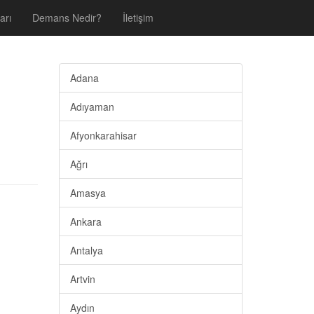
arı
Demans Nedir?
İletişim
Adana
Adıyaman
Afyonkarahisar
Ağrı
Amasya
Ankara
Antalya
Artvin
Aydın