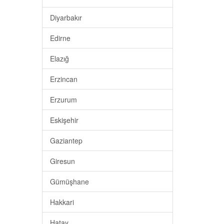
Diyarbakır
Edirne
Elazığ
Erzincan
Erzurum
Eskişehir
Gaziantep
Giresun
Gümüşhane
Hakkari
Hatay