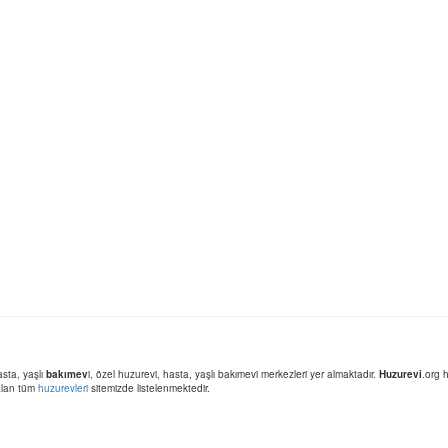
asta, yaşlı
bakımev
i, özel huzurevi, hasta, yaşlı bakımevi merkezleri yer almaktadır.
Huzurevi
.org 
 alan tüm
huzurevleri
sitemizde listelenmektedir.