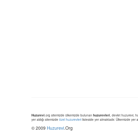
Huzurevi
.org sitemizde ülkemizde bulunan
huzurevleri
, devlet huzurevi, h
yer aldığı sitemizde
özel huzurevleri
listeside yer almaktadır. Ülkemizde yer
© 2009
Huzurevi
.Org