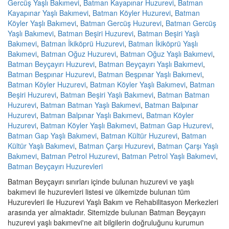
Gercüş Yaşlı Bakımevi
,
Batman Kayapınar Huzurevi
,
Batman
Kayapınar Yaşlı Bakımevi
,
Batman Köyler Huzurevi
,
Batman
Köyler Yaşlı Bakımevi
,
Batman Gercüş Huzurevi
,
Batman Gercüş
Yaşlı Bakımevi
,
Batman Beşiri Huzurevi
,
Batman Beşiri Yaşlı
Bakımevi
,
Batman İkiköprü Huzurevi
,
Batman İkiköprü Yaşlı
Bakımevi
,
Batman Oğuz Huzurevi
,
Batman Oğuz Yaşlı Bakımevi
,
Batman Beyçayırı Huzurevi
,
Batman Beyçayırı Yaşlı Bakımevi
,
Batman Beşpınar Huzurevi
,
Batman Beşpınar Yaşlı Bakımevi
,
Batman Köyler Huzurevi
,
Batman Köyler Yaşlı Bakımevi
,
Batman
Beşiri Huzurevi
,
Batman Beşiri Yaşlı Bakımevi
,
Batman Batman
Huzurevi
,
Batman Batman Yaşlı Bakımevi
,
Batman Balpınar
Huzurevi
,
Batman Balpınar Yaşlı Bakımevi
,
Batman Köyler
Huzurevi
,
Batman Köyler Yaşlı Bakımevi
,
Batman Gap Huzurevi
,
Batman Gap Yaşlı Bakımevi
,
Batman Kültür Huzurevi
,
Batman
Kültür Yaşlı Bakımevi
,
Batman Çarşı Huzurevi
,
Batman Çarşı Yaşlı
Bakımevi
,
Batman Petrol Huzurevi
,
Batman Petrol Yaşlı Bakımevi
,
Batman Beyçayırı Huzurevleri
Batman Beyçayırı sınırları içinde bulunan huzurevi ve yaşlı
bakımevi ile huzurevleri listesi ve ülkemizde bulunan tüm
Huzurevleri ile Huzurevi Yaşlı Bakım ve Rehabilitasyon Merkezleri
arasında yer almaktadır. Sitemizde bulunan Batman Beyçayırı
huzurevi yaşlı bakımevi'ne ait bilgilerin doğruluğunu kurumun