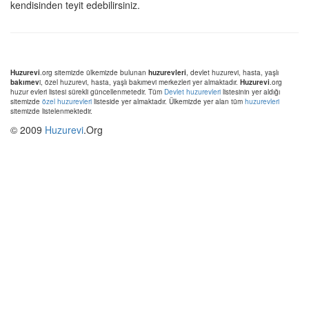
kendisinden teyit edebilirsiniz.
Huzurevi
.org sitemizde ülkemizde bulunan
huzurevleri
, devlet huzurevi, hasta, yaşlı
bakımev
i, özel huzurevi, hasta, yaşlı bakımevi merkezleri yer almaktadır.
Huzurevi
.org
huzur evleri listesi sürekli güncellenmetedir. Tüm
Devlet huzurevleri
listesinin yer aldığı
sitemizde
özel huzurevleri
listeside yer almaktadır. Ülkemizde yer alan tüm
huzurevleri
sitemizde listelenmektedir.
© 2009
Huzurevi
.Org