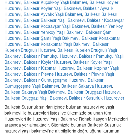
Huzurevi
,
Balıkesir Küçükköy Yaşlı Bakımevi
,
Balıkesir Köyler
Huzurevi
,
Balıkesir Köyler Yaşlı Bakımevi
,
Balıkesir Ayvalık
Huzurevi
,
Balıkesir Ayvalık Yaşlı Bakımevi
,
Balıkesir Balıkesir
Huzurevi
,
Balıkesir Balıkesir Yaşlı Bakımevi
,
Balıkesir Kocaavşar
Huzurevi
,
Balıkesir Kocaavşar Yaşlı Bakımevi
,
Balıkesir Yeniköy
Huzurevi
,
Balıkesir Yeniköy Yaşlı Bakımevi
,
Balıkesir Şamlı
Huzurevi
,
Balıkesir Şamlı Yaşlı Bakımevi
,
Balıkesir Konakpınar
Huzurevi
,
Balıkesir Konakpınar Yaşlı Bakımevi
,
Balıkesir
Küpeler(Ertuğrul) Huzurevi
,
Balıkesir Küpeler(Ertuğrul) Yaşlı
Bakımevi
,
Balıkesir Pamukçu Huzurevi
,
Balıkesir Pamukçu Yaşlı
Bakımevi
,
Balıkesir Köyler Huzurevi
,
Balıkesir Köyler Yaşlı
Bakımevi
,
Balıkesir Kızpınar Huzurevi
,
Balıkesir Kızpınar Yaşlı
Bakımevi
,
Balıkesir Plevne Huzurevi
,
Balıkesir Plevne Yaşlı
Bakımevi
,
Balıkesir Gümüşçeşme Huzurevi
,
Balıkesir
Gümüşçeşme Yaşlı Bakımevi
,
Balıkesir Sakarya Huzurevi
,
Balıkesir Sakarya Yaşlı Bakımevi
,
Balıkesir Oruçgazi Huzurevi
,
Balıkesir Oruçgazi Yaşlı Bakımevi
,
Balıkesir Susurluk Huzurevleri
Balıkesir Susurluk sınırları içinde bulunan huzurevi ve yaşlı
bakımevi ile huzurevleri listesi ve ülkemizde bulunan tüm
Huzurevleri ile Huzurevi Yaşlı Bakım ve Rehabilitasyon Merkezleri
arasında yer almaktadır. Sitemizde bulunan Balıkesir Susurluk
huzurevi yaşlı bakımevi'ne ait bilgilerin doğruluğunu kurumun