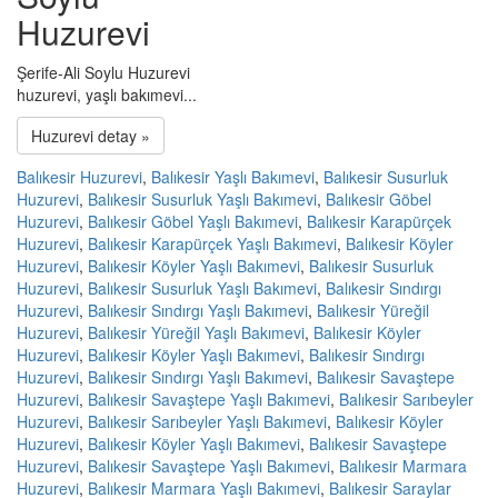
Huzurevi
Şerife-Ali Soylu Huzurevi
huzurevi, yaşlı bakımevi...
Huzurevi detay »
Balıkesir Huzurevi
,
Balıkesir Yaşlı Bakımevi
,
Balıkesir Susurluk
Huzurevi
,
Balıkesir Susurluk Yaşlı Bakımevi
,
Balıkesir Göbel
Huzurevi
,
Balıkesir Göbel Yaşlı Bakımevi
,
Balıkesir Karapürçek
Huzurevi
,
Balıkesir Karapürçek Yaşlı Bakımevi
,
Balıkesir Köyler
Huzurevi
,
Balıkesir Köyler Yaşlı Bakımevi
,
Balıkesir Susurluk
Huzurevi
,
Balıkesir Susurluk Yaşlı Bakımevi
,
Balıkesir Sındırgı
Huzurevi
,
Balıkesir Sındırgı Yaşlı Bakımevi
,
Balıkesir Yüreğil
Huzurevi
,
Balıkesir Yüreğil Yaşlı Bakımevi
,
Balıkesir Köyler
Huzurevi
,
Balıkesir Köyler Yaşlı Bakımevi
,
Balıkesir Sındırgı
Huzurevi
,
Balıkesir Sındırgı Yaşlı Bakımevi
,
Balıkesir Savaştepe
Huzurevi
,
Balıkesir Savaştepe Yaşlı Bakımevi
,
Balıkesir Sarıbeyler
Huzurevi
,
Balıkesir Sarıbeyler Yaşlı Bakımevi
,
Balıkesir Köyler
Huzurevi
,
Balıkesir Köyler Yaşlı Bakımevi
,
Balıkesir Savaştepe
Huzurevi
,
Balıkesir Savaştepe Yaşlı Bakımevi
,
Balıkesir Marmara
Huzurevi
,
Balıkesir Marmara Yaşlı Bakımevi
,
Balıkesir Saraylar