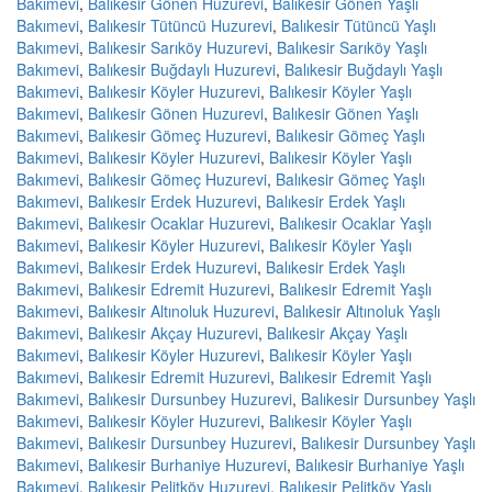
Bakımevi
,
Balıkesir Gönen Huzurevi
,
Balıkesir Gönen Yaşlı
Bakımevi
,
Balıkesir Tütüncü Huzurevi
,
Balıkesir Tütüncü Yaşlı
Bakımevi
,
Balıkesir Sarıköy Huzurevi
,
Balıkesir Sarıköy Yaşlı
Bakımevi
,
Balıkesir Buğdaylı Huzurevi
,
Balıkesir Buğdaylı Yaşlı
Bakımevi
,
Balıkesir Köyler Huzurevi
,
Balıkesir Köyler Yaşlı
Bakımevi
,
Balıkesir Gönen Huzurevi
,
Balıkesir Gönen Yaşlı
Bakımevi
,
Balıkesir Gömeç Huzurevi
,
Balıkesir Gömeç Yaşlı
Bakımevi
,
Balıkesir Köyler Huzurevi
,
Balıkesir Köyler Yaşlı
Bakımevi
,
Balıkesir Gömeç Huzurevi
,
Balıkesir Gömeç Yaşlı
Bakımevi
,
Balıkesir Erdek Huzurevi
,
Balıkesir Erdek Yaşlı
Bakımevi
,
Balıkesir Ocaklar Huzurevi
,
Balıkesir Ocaklar Yaşlı
Bakımevi
,
Balıkesir Köyler Huzurevi
,
Balıkesir Köyler Yaşlı
Bakımevi
,
Balıkesir Erdek Huzurevi
,
Balıkesir Erdek Yaşlı
Bakımevi
,
Balıkesir Edremit Huzurevi
,
Balıkesir Edremit Yaşlı
Bakımevi
,
Balıkesir Altınoluk Huzurevi
,
Balıkesir Altınoluk Yaşlı
Bakımevi
,
Balıkesir Akçay Huzurevi
,
Balıkesir Akçay Yaşlı
Bakımevi
,
Balıkesir Köyler Huzurevi
,
Balıkesir Köyler Yaşlı
Bakımevi
,
Balıkesir Edremit Huzurevi
,
Balıkesir Edremit Yaşlı
Bakımevi
,
Balıkesir Dursunbey Huzurevi
,
Balıkesir Dursunbey Yaşlı
Bakımevi
,
Balıkesir Köyler Huzurevi
,
Balıkesir Köyler Yaşlı
Bakımevi
,
Balıkesir Dursunbey Huzurevi
,
Balıkesir Dursunbey Yaşlı
Bakımevi
,
Balıkesir Burhaniye Huzurevi
,
Balıkesir Burhaniye Yaşlı
Bakımevi
,
Balıkesir Pelitköy Huzurevi
,
Balıkesir Pelitköy Yaşlı