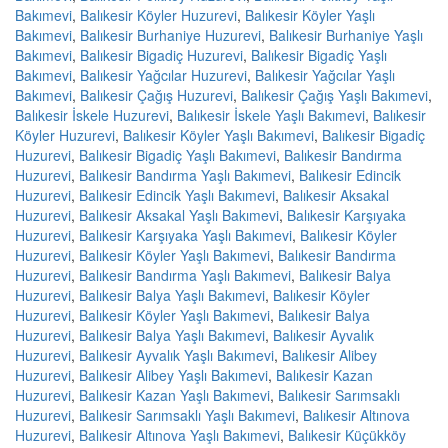
Bakımevi
,
Balıkesir Köyler Huzurevi
,
Balıkesir Köyler Yaşlı
Bakımevi
,
Balıkesir Burhaniye Huzurevi
,
Balıkesir Burhaniye Yaşlı
Bakımevi
,
Balıkesir Bigadiç Huzurevi
,
Balıkesir Bigadiç Yaşlı
Bakımevi
,
Balıkesir Yağcılar Huzurevi
,
Balıkesir Yağcılar Yaşlı
Bakımevi
,
Balıkesir Çağış Huzurevi
,
Balıkesir Çağış Yaşlı Bakımevi
,
Balıkesir İskele Huzurevi
,
Balıkesir İskele Yaşlı Bakımevi
,
Balıkesir
Köyler Huzurevi
,
Balıkesir Köyler Yaşlı Bakımevi
,
Balıkesir Bigadiç
Huzurevi
,
Balıkesir Bigadiç Yaşlı Bakımevi
,
Balıkesir Bandırma
Huzurevi
,
Balıkesir Bandırma Yaşlı Bakımevi
,
Balıkesir Edincik
Huzurevi
,
Balıkesir Edincik Yaşlı Bakımevi
,
Balıkesir Aksakal
Huzurevi
,
Balıkesir Aksakal Yaşlı Bakımevi
,
Balıkesir Karşıyaka
Huzurevi
,
Balıkesir Karşıyaka Yaşlı Bakımevi
,
Balıkesir Köyler
Huzurevi
,
Balıkesir Köyler Yaşlı Bakımevi
,
Balıkesir Bandırma
Huzurevi
,
Balıkesir Bandırma Yaşlı Bakımevi
,
Balıkesir Balya
Huzurevi
,
Balıkesir Balya Yaşlı Bakımevi
,
Balıkesir Köyler
Huzurevi
,
Balıkesir Köyler Yaşlı Bakımevi
,
Balıkesir Balya
Huzurevi
,
Balıkesir Balya Yaşlı Bakımevi
,
Balıkesir Ayvalık
Huzurevi
,
Balıkesir Ayvalık Yaşlı Bakımevi
,
Balıkesir Alibey
Huzurevi
,
Balıkesir Alibey Yaşlı Bakımevi
,
Balıkesir Kazan
Huzurevi
,
Balıkesir Kazan Yaşlı Bakımevi
,
Balıkesir Sarımsaklı
Huzurevi
,
Balıkesir Sarımsaklı Yaşlı Bakımevi
,
Balıkesir Altınova
Huzurevi
,
Balıkesir Altınova Yaşlı Bakımevi
,
Balıkesir Küçükköy