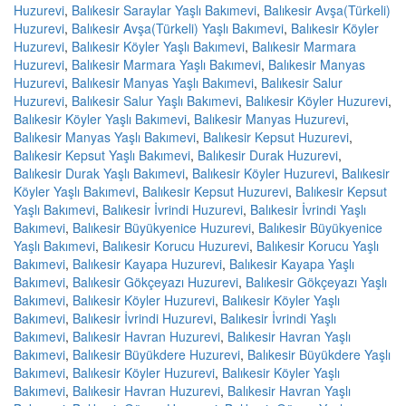
Huzurevi
,
Balıkesir Saraylar Yaşlı Bakımevi
,
Balıkesir Avşa(Türkeli)
Huzurevi
,
Balıkesir Avşa(Türkeli) Yaşlı Bakımevi
,
Balıkesir Köyler
Huzurevi
,
Balıkesir Köyler Yaşlı Bakımevi
,
Balıkesir Marmara
Huzurevi
,
Balıkesir Marmara Yaşlı Bakımevi
,
Balıkesir Manyas
Huzurevi
,
Balıkesir Manyas Yaşlı Bakımevi
,
Balıkesir Salur
Huzurevi
,
Balıkesir Salur Yaşlı Bakımevi
,
Balıkesir Köyler Huzurevi
,
Balıkesir Köyler Yaşlı Bakımevi
,
Balıkesir Manyas Huzurevi
,
Balıkesir Manyas Yaşlı Bakımevi
,
Balıkesir Kepsut Huzurevi
,
Balıkesir Kepsut Yaşlı Bakımevi
,
Balıkesir Durak Huzurevi
,
Balıkesir Durak Yaşlı Bakımevi
,
Balıkesir Köyler Huzurevi
,
Balıkesir
Köyler Yaşlı Bakımevi
,
Balıkesir Kepsut Huzurevi
,
Balıkesir Kepsut
Yaşlı Bakımevi
,
Balıkesir İvrindi Huzurevi
,
Balıkesir İvrindi Yaşlı
Bakımevi
,
Balıkesir Büyükyenice Huzurevi
,
Balıkesir Büyükyenice
Yaşlı Bakımevi
,
Balıkesir Korucu Huzurevi
,
Balıkesir Korucu Yaşlı
Bakımevi
,
Balıkesir Kayapa Huzurevi
,
Balıkesir Kayapa Yaşlı
Bakımevi
,
Balıkesir Gökçeyazı Huzurevi
,
Balıkesir Gökçeyazı Yaşlı
Bakımevi
,
Balıkesir Köyler Huzurevi
,
Balıkesir Köyler Yaşlı
Bakımevi
,
Balıkesir İvrindi Huzurevi
,
Balıkesir İvrindi Yaşlı
Bakımevi
,
Balıkesir Havran Huzurevi
,
Balıkesir Havran Yaşlı
Bakımevi
,
Balıkesir Büyükdere Huzurevi
,
Balıkesir Büyükdere Yaşlı
Bakımevi
,
Balıkesir Köyler Huzurevi
,
Balıkesir Köyler Yaşlı
Bakımevi
,
Balıkesir Havran Huzurevi
,
Balıkesir Havran Yaşlı