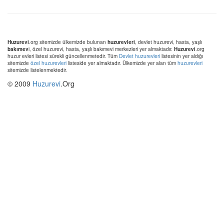
Huzurevi
.org sitemizde ülkemizde bulunan
huzurevleri
, devlet huzurevi, hasta, yaşlı
bakımev
i, özel huzurevi, hasta, yaşlı bakımevi merkezleri yer almaktadır.
Huzurevi
.org
huzur evleri listesi sürekli güncellenmetedir. Tüm
Devlet huzurevleri
listesinin yer aldığı
sitemizde
özel huzurevleri
listeside yer almaktadır. Ülkemizde yer alan tüm
huzurevleri
sitemizde listelenmektedir.
© 2009
Huzurevi
.Org