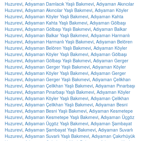
Huzurevi
,
Adıyaman Damlacık Yaşlı Bakımevi
,
Adıyaman Akıncılar
Huzurevi
,
Adıyaman Akıncılar Yaşlı Bakımevi
,
Adıyaman Köyler
Huzurevi
,
Adıyaman Köyler Yaşlı Bakımevi
,
Adıyaman Kahta
Huzurevi
,
Adıyaman Kahta Yaşlı Bakımevi
,
Adıyaman Gölbaşı
Huzurevi
,
Adıyaman Gölbaşı Yaşlı Bakımevi
,
Adıyaman Balkar
Huzurevi
,
Adıyaman Balkar Yaşlı Bakımevi
,
Adıyaman Harmanlı
Huzurevi
,
Adıyaman Harmanlı Yaşlı Bakımevi
,
Adıyaman Belören
Huzurevi
,
Adıyaman Belören Yaşlı Bakımevi
,
Adıyaman Köyler
Huzurevi
,
Adıyaman Köyler Yaşlı Bakımevi
,
Adıyaman Gölbaşı
Huzurevi
,
Adıyaman Gölbaşı Yaşlı Bakımevi
,
Adıyaman Gerger
Huzurevi
,
Adıyaman Gerger Yaşlı Bakımevi
,
Adıyaman Köyler
Huzurevi
,
Adıyaman Köyler Yaşlı Bakımevi
,
Adıyaman Gerger
Huzurevi
,
Adıyaman Gerger Yaşlı Bakımevi
,
Adıyaman Çelikhan
Huzurevi
,
Adıyaman Çelikhan Yaşlı Bakımevi
,
Adıyaman Pınarbaşı
Huzurevi
,
Adıyaman Pınarbaşı Yaşlı Bakımevi
,
Adıyaman Köyler
Huzurevi
,
Adıyaman Köyler Yaşlı Bakımevi
,
Adıyaman Çelikhan
Huzurevi
,
Adıyaman Çelikhan Yaşlı Bakımevi
,
Adıyaman Besni
Huzurevi
,
Adıyaman Besni Yaşlı Bakımevi
,
Adıyaman Kesmetepe
Huzurevi
,
Adıyaman Kesmetepe Yaşlı Bakımevi
,
Adıyaman Üçgöz
Huzurevi
,
Adıyaman Üçgöz Yaşlı Bakımevi
,
Adıyaman Şambayat
Huzurevi
,
Adıyaman Şambayat Yaşlı Bakımevi
,
Adıyaman Suvarlı
Huzurevi
,
Adıyaman Suvarlı Yaşlı Bakımevi
,
Adıyaman Çakırhüyük