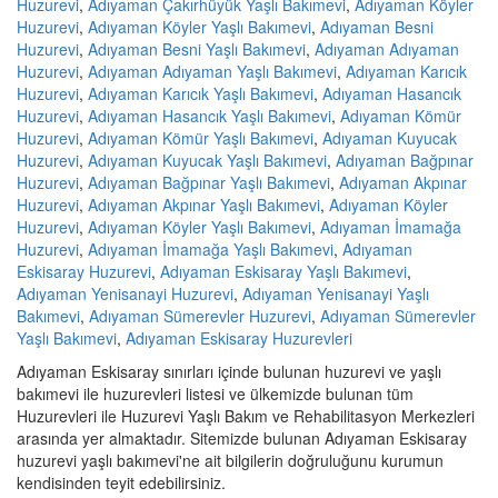
Huzurevi
,
Adıyaman Çakırhüyük Yaşlı Bakımevi
,
Adıyaman Köyler
Huzurevi
,
Adıyaman Köyler Yaşlı Bakımevi
,
Adıyaman Besni
Huzurevi
,
Adıyaman Besni Yaşlı Bakımevi
,
Adıyaman Adıyaman
Huzurevi
,
Adıyaman Adıyaman Yaşlı Bakımevi
,
Adıyaman Karıcık
Huzurevi
,
Adıyaman Karıcık Yaşlı Bakımevi
,
Adıyaman Hasancık
Huzurevi
,
Adıyaman Hasancık Yaşlı Bakımevi
,
Adıyaman Kömür
Huzurevi
,
Adıyaman Kömür Yaşlı Bakımevi
,
Adıyaman Kuyucak
Huzurevi
,
Adıyaman Kuyucak Yaşlı Bakımevi
,
Adıyaman Bağpınar
Huzurevi
,
Adıyaman Bağpınar Yaşlı Bakımevi
,
Adıyaman Akpınar
Huzurevi
,
Adıyaman Akpınar Yaşlı Bakımevi
,
Adıyaman Köyler
Huzurevi
,
Adıyaman Köyler Yaşlı Bakımevi
,
Adıyaman İmamağa
Huzurevi
,
Adıyaman İmamağa Yaşlı Bakımevi
,
Adıyaman
Eskisaray Huzurevi
,
Adıyaman Eskisaray Yaşlı Bakımevi
,
Adıyaman Yenisanayi Huzurevi
,
Adıyaman Yenisanayi Yaşlı
Bakımevi
,
Adıyaman Sümerevler Huzurevi
,
Adıyaman Sümerevler
Yaşlı Bakımevi
,
Adıyaman Eskisaray Huzurevleri
Adıyaman Eskisaray sınırları içinde bulunan huzurevi ve yaşlı
bakımevi ile huzurevleri listesi ve ülkemizde bulunan tüm
Huzurevleri ile Huzurevi Yaşlı Bakım ve Rehabilitasyon Merkezleri
arasında yer almaktadır. Sitemizde bulunan Adıyaman Eskisaray
huzurevi yaşlı bakımevi'ne ait bilgilerin doğruluğunu kurumun
kendisinden teyit edebilirsiniz.